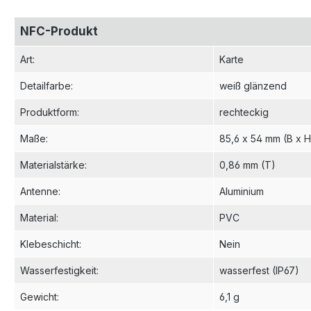
NFC-Produkt
Art
:
Karte
Detailfarbe
:
weiß glänzend
Produktform
:
rechteckig
Maße
:
85,6 x 54 mm (B x H
Materialstärke
:
0,86 mm (T)
Antenne
:
Aluminium
Material
:
PVC
Klebeschicht
:
Nein
Wasserfestigkeit
:
wasserfest (IP67)
Gewicht
:
6,1 g