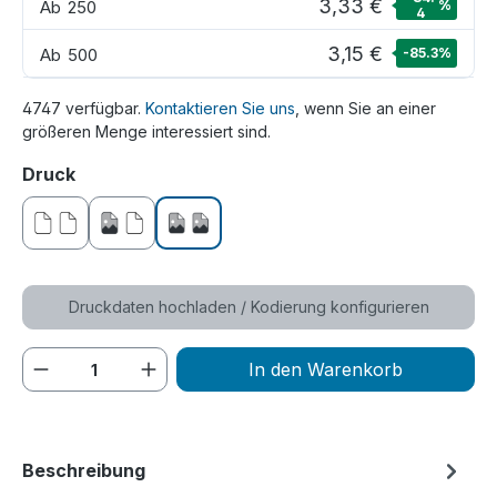
3,33 €
Ab
250
%
4
3,15 €
Ab
500
-85.3
%
4747 verfügbar.
Kontaktieren Sie uns
, wenn Sie an einer
größeren Menge interessiert sind.
auswählen
Druck
ohne Druck
einseitig bedruckt
beidseitig bedruckt
Druckdaten hochladen / Kodierung konfigurieren
Produkt Anzahl: Gib den gewünschten We
In den Warenkorb
Beschreibung