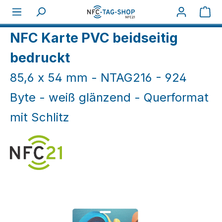
Zum Hauptinhalt springen
War
Home
NFC Karten
NFC Karten weiß & farbig
NFC Karte PVC beidseitig
bedruckt
85,6 x 54 mm - NTAG216 - 924
Byte - weiß glänzend - Querformat
mit Schlitz
Bildergalerie überspringen