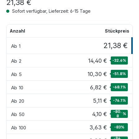
21,38 €
Sofort verfügbar, Lieferzeit: 6-15 Tage
Anzahl
Stückpreis
21,38 €
Ab
1
14,40 €
Ab
2
-32.6
%
10,30 €
Ab
5
-51.8
%
6,82 €
Ab
10
-68.1
%
5,11 €
Ab
20
-76.1
%
-80.
4,10 €
Ab
50
%
8
3,63 €
Ab
100
-83
%
-84.