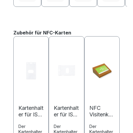
Produktgalerie überspringen
Zubehör für NFC-Karten
Kartenhalt
Kartenhalt
NFC
er für ISO
er für ISO
Visitenkar
Karten -
Karten -
tenhalter
Der
Der
Der
transpare
transpare
aus Holz
Kartenhalter
Kartenhalter
Kartenhalter