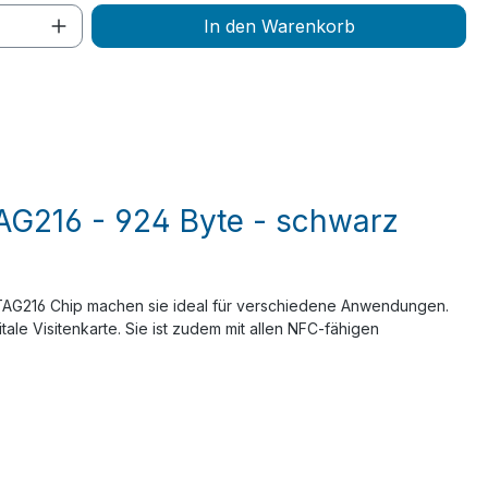
 Anzahl: Gib den gewünschten Wert ein 
In den Warenkorb
AG216 - 924 Byte - schwarz
e NTAG216 Chip machen sie ideal für verschiedene Anwendungen.
tale Visitenkarte. Sie ist zudem mit allen NFC-fähigen