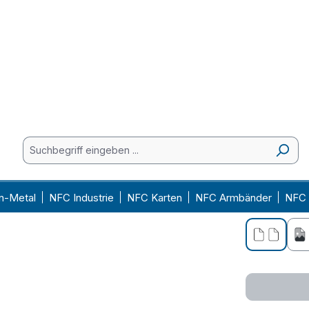
Ab
250
Ab
500
Ab
1000
229 verfügba
interessiert si
Verfügbare
schwarz
ausw
Druck
ohne Dru