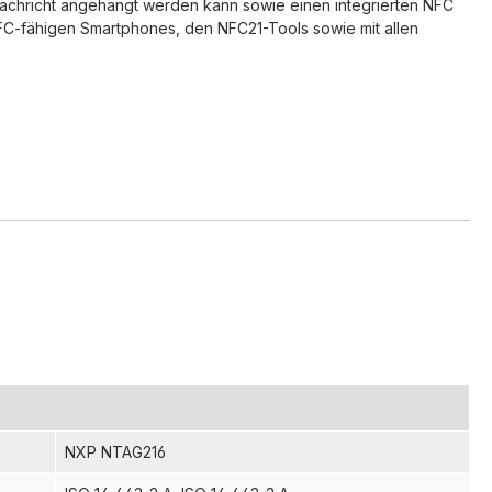
 Nachricht angehängt werden kann sowie einen integrierten NFC
 NFC-fähigen Smartphones, den NFC21-Tools sowie mit allen
NXP NTAG216
ISO 14 443-2 A
, ISO 14 443-3 A