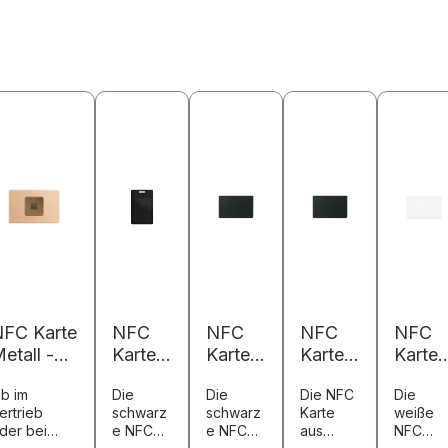
FC Karte
NFC
NFC
NFC
NFC
etall -
Karte
Karte
Karte
Karte
5,6 x 54
Metall
Metall/
Metall/
PETG 
b im
Die
Die
Die NFC
Die
mm -
- 85,6
PVC -
PVC -
85,6 x
ertrieb
schwarz
schwarz
Karte
weiße
NTAG213
x 54
85,6 x
85,6 x
54 m
der bei
e NFC
e NFC
aus
NFC
 180 Byte
mm -
54 mm
54 mm
-
essebesuc
Karte
Karte
Metall
Karte