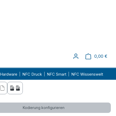
11,26 €
-53.6
%
9,26 €
-61.8
%
-62.
9,04 €
%
7
r.
Kontaktieren Sie uns
, wenn Sie an einer größeren Menge
nd.
auswählen
 Farben
silber
gold
ählen
ck
einseitig bedruckt
beidseitig bedruckt
Kodierung konfigurieren