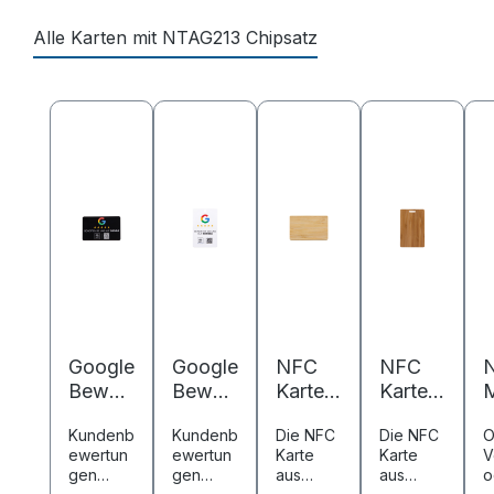
Alle Karten mit NTAG213 Chipsatz
Produktgalerie überspringen
Google
Google
NFC
NFC
N
Bewert
Bewert
Karte
Karte
M
ung
ung
Bambu
Bambu
8
Kundenb
Kundenb
Die NFC
Die NFC
O
NFC
NFC
s -
s -
ewertun
ewertun
Karte
Karte
V
Karte -
Karte -
85,6 x
85,6 x
gen
gen
aus
aus
o
PVC -
PVC -
54 mm
54 mm
-
spielen
spielen
Bambus
Bambus
M