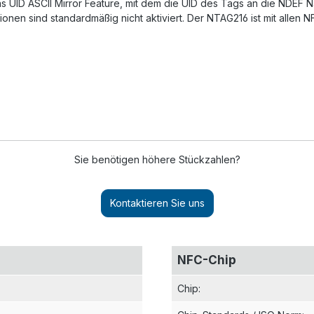
as UID ASCII Mirror Feature, mit dem die UID des Tags an die NDEF
ionen sind standardmäßig nicht aktiviert. Der NTAG216 ist mit allen
Sie benötigen höhere Stückzahlen?
Kontaktieren Sie uns
NFC-Chip
Chip
:
Chip-Standards / ISO Norm
: