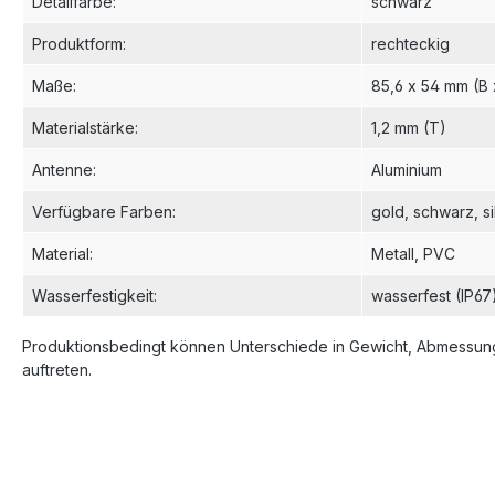
Produktform
:
rechteckig
Maße
:
85,6 x 54 mm (B 
Materialstärke
:
1,2 mm (T)
Antenne
:
Aluminium
Verfügbare Farben
:
gold
, schwarz
, s
Material
:
Metall
, PVC
Wasserfestigkeit
:
wasserfest (IP67
Produktionsbedingt können Unterschiede in Gewicht, Abmessung
auftreten.