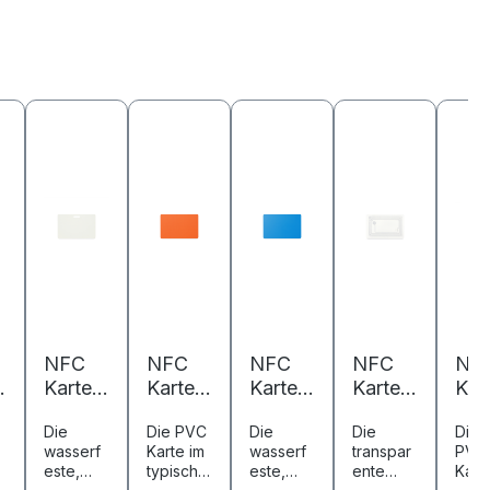
NFC
NFC
NFC
NFC
NF
Karte
Karte
Karte
Karte
Kar
-
PVC -
PVC -
PVC -
PVC -
PVC
Die
Die PVC
Die
Die
Die 
85,6 x
85,6 x
85,6 x
85,6 x
85,
wasserf
Karte im
wasserf
transpar
PVC
m
54 mm
54 mm
54 mm
54 mm
54
este,
typische
este,
ente
Kart
-
-
-
-
-
weiße
n
blaue
NFC
Sch