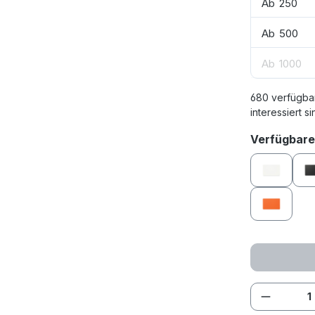
Ab
250
Ab
500
Ab
1000
680 verfügba
interessiert si
Verfügbare
weiß
orange
Produkt