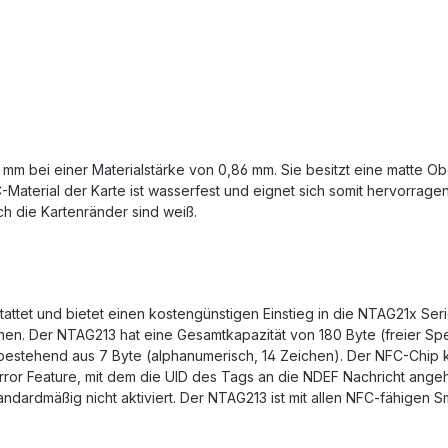
 mm bei einer Materialstärke von 0,86 mm. Sie besitzt eine matte O
aterial der Karte ist wasserfest und eignet sich somit hervorragen
h die Kartenränder sind weiß.
attet und bietet einen kostengünstigen Einstieg in die NTAG21x Ser
ionen. Der NTAG213 hat eine Gesamtkapazität von 180 Byte (freier S
 bestehend aus 7 Byte (alphanumerisch, 14 Zeichen). Der NFC-Chip
irror Feature, mit dem die UID des Tags an die NDEF Nachricht ang
andardmäßig nicht aktiviert. Der NTAG213 ist mit allen NFC-fähigen