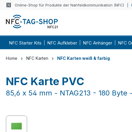
Online-Shop für Produkte der Nahfeldkommunikation (NFC)
 Hauptinhalt springen
Zur Suche springen
Zur Hauptnavigation springen
NFC Starter Kits
NFC Aufkleber
NFC Anhänger
NFC O
Home
NFC Karten
NFC Karten weiß & farbig
NFC Karte PVC
85,6 x 54 mm - NTAG213 - 180 Byte 
Bildergalerie überspringen