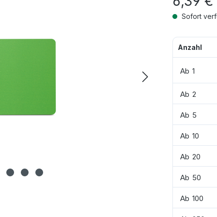
6,39 €
Sofort verf
Anzahl
Ab
1
Ab
2
Ab
5
Ab
10
Ab
20
Ab
50
Ab
100