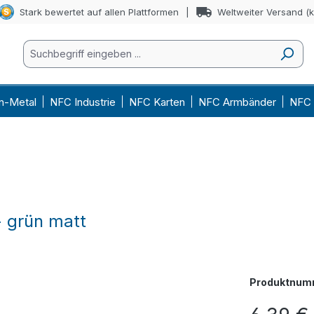
Stark bewertet auf allen Plattformen
Weltweiter Versand (
n-Metal
NFC Industrie
NFC Karten
NFC Armbänder
NFC 
- grün matt
Produktnum