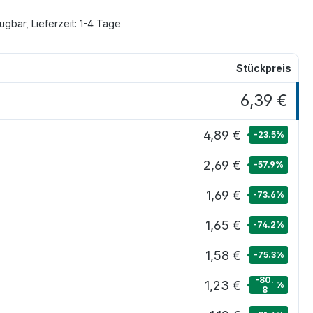
ügbar, Lieferzeit: 1-4 Tage
Stückpreis
6,39 €
4,89 €
-23.5
%
2,69 €
-57.9
%
1,69 €
-73.6
%
1,65 €
-74.2
%
1,58 €
-75.3
%
-80.
1,23 €
%
8