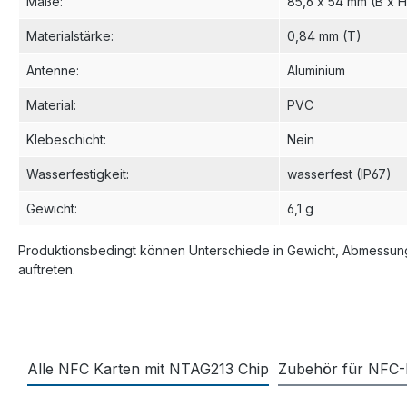
Maße
:
85,6 x 54 mm (B x H
Materialstärke
:
0,84 mm (T)
Antenne
:
Aluminium
Material
:
PVC
Klebeschicht
:
Nein
Wasserfestigkeit
:
wasserfest (IP67)
Gewicht
:
6,1 g
Produktionsbedingt können Unterschiede in Gewicht, Abmessung
auftreten.
Alle NFC Karten mit NTAG213 Chip
Zubehör für NFC-