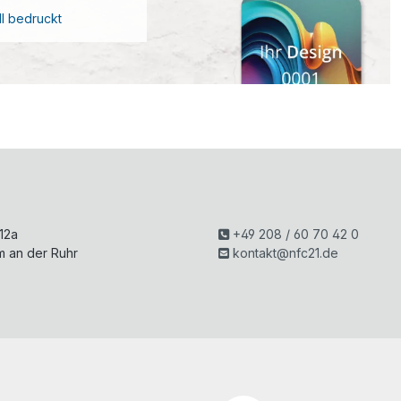
ll bedruckt
H
 12a
+49 208 / 60 70 42 0
m an der Ruhr
kontakt@nfc21.de