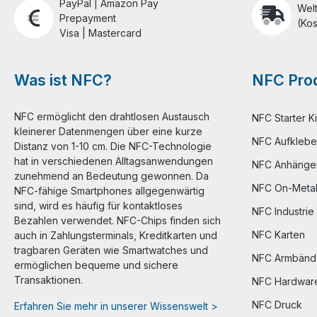
PayPal | Amazon Pay
Wel
Prepayment
(Kos
Visa | Mastercard
Was ist NFC?
NFC Prod
NFC ermöglicht den drahtlosen Austausch
NFC Starter Ki
kleinerer Datenmengen über eine kurze
NFC Aufklebe
Distanz von 1-10 cm. Die NFC-Technologie
hat in verschiedenen Alltagsanwendungen
NFC Anhänge
zunehmend an Bedeutung gewonnen. Da
NFC On-Meta
NFC-fähige Smartphones allgegenwärtig
sind, wird es häufig für kontaktloses
NFC Industrie
Bezahlen verwendet. NFC-Chips finden sich
NFC Karten
auch in Zahlungsterminals, Kreditkarten und
tragbaren Geräten wie Smartwatches und
NFC Armbänd
ermöglichen bequeme und sichere
Transaktionen.
NFC Hardwar
NFC Druck
Erfahren Sie mehr in unserer Wissenswelt >