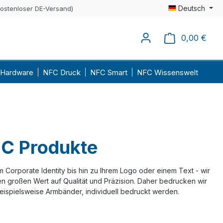
Deutsch
kostenloser DE-Versand)
0,00 €
Ware
Hardware
NFC Druck
NFC Smart
NFC Wissenswelt
FC Produkte
orporate Identity bis hin zu Ihrem Logo oder einem Text - wir
en großen Wert auf Qualität und Präzision. Daher bedrucken wir
ispielsweise Armbänder, individuell bedruckt werden.