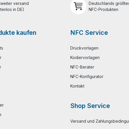
tweiter versand
Deutschlands größtes
tenlos in DE)
NFC-Produkten
ukte kaufen
NFC Service
ts
Druckvorlagen
r
Kodiervorlagen
r
NFC-Berater
l
NFC-Konfigurator
Kontakt
Shop Service
er
e
Versand und Zahlungsbeding