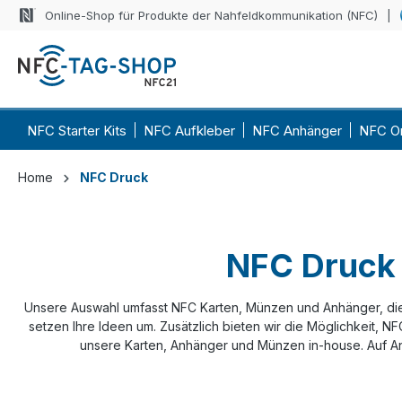
Online-Shop für Produkte der Nahfeldkommunikation (NFC)
 Hauptinhalt springen
Zur Suche springen
Zur Hauptnavigation springen
NFC Starter Kits
NFC Aufkleber
NFC Anhänger
NFC O
Home
NFC Druck
NFC Druck 
Unsere Auswahl umfasst NFC Karten, Münzen und Anhänger, die 
setzen Ihre Ideen um. Zusätzlich bieten wir die Möglichkeit, 
unsere Karten, Anhänger und Münzen in-house. Auf An