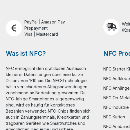
PayPal | Amazon Pay
Wel
Prepayment
(Kos
Visa | Mastercard
Was ist NFC?
NFC Prod
NFC ermöglicht den drahtlosen Austausch
NFC Starter Ki
kleinerer Datenmengen über eine kurze
NFC Aufklebe
Distanz von 1-10 cm. Die NFC-Technologie
hat in verschiedenen Alltagsanwendungen
NFC Anhänge
zunehmend an Bedeutung gewonnen. Da
NFC On-Meta
NFC-fähige Smartphones allgegenwärtig
sind, wird es häufig für kontaktloses
NFC Industrie
Bezahlen verwendet. NFC-Chips finden sich
NFC Karten
auch in Zahlungsterminals, Kreditkarten und
tragbaren Geräten wie Smartwatches und
NFC Armbänd
ermöglichen bequeme und sichere