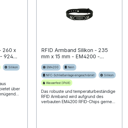
- 260 x
RFID Armband Silikon - 235
- 924
mm x 15 mm - EM4200 -
schwarz - für Schließanlagen
Silikon
EM4200
Nein
NFC-Schließanlage eingeschränkt
Silikon
Wasserfest (IP68)
aus
bietet über
Das robuste und temperaturbeständige
genügend
RFID Armband wird aufgrund des
denste
verbauten EM4200 RFID-Chips gerne
setzen.
wählen
für Türsprech- oder Schließanlagen
verwendet.KurzbeschreibungSilikon,
flexibel...