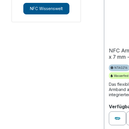
NFC Wissenswelt
NFC Arm
x 7 mm 
grün
NTAG216
Wasserfest
Das flexib
Armband au
integrier
Speicherp
Anwendung
Verfügb
Daher wird.