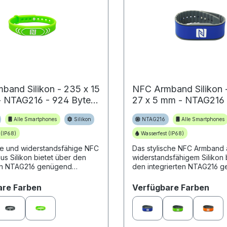
band Silikon - 235 x 15
NFC Armband Silikon 
- NTAG216 - 924 Byte -
27 x 5 mm - NTAG216 
Byte - blau
Alle Smartphones
Silikon
NTAG216
Alle Smartphones
 (IP68)
Wasserfest (IP68)
le und widerstandsfähige NFC
Das stylische NFC Armband 
s Silikon bietet über den
widerstandsfähigem Silikon 
ten NTAG216 genügend
den integrierten NTAG216 
latz, um verschiedenste
Speicherplatz, um verschie
sszenarien umzusetzen.
Anwendungsszenarien umzu
auswählen
aus
are Farben
Verfügbare Farben
..
Daher erfreu...