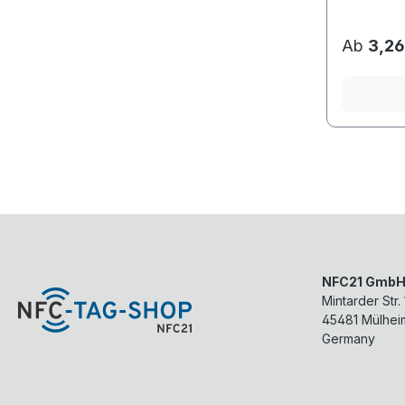
Ab
3,26
NFC21 Gmb
Mintarder Str.
45481
Mülhei
Germany