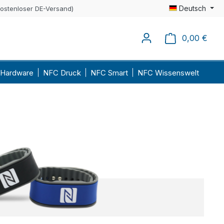
Deutsch
kostenloser DE-Versand)
0,00 €
Ware
Hardware
NFC Druck
NFC Smart
NFC Wissenswelt