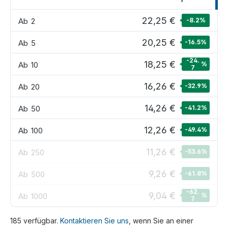
22,25 €
Ab
2
-8.2
%
20,25 €
Ab
5
-16.5
%
-24.
18,25 €
Ab
10
%
7
16,26 €
Ab
20
-32.9
%
14,26 €
Ab
50
-41.2
%
12,26 €
Ab
100
-49.4
%
11,26 €
Ab
250
-53.6
%
9,26 €
Ab
500
-61.8
%
-62.
9,04 €
Ab
1000
%
7
185 verfügbar.
Kontaktieren Sie uns
, wenn Sie an einer