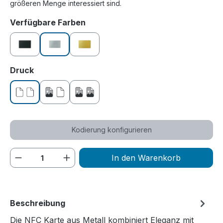
größeren Menge interessiert sind.
auswählen
Verfügbare Farben
schwarz
silber
gold
auswählen
Druck
ohne Druck
einseitig bedruckt
beidseitig bedruckt
Kodierung konfigurieren
Produkt Anzahl: Gib den gewünschten We
In den Warenkorb
Beschreibung
Die NFC Karte aus Metall kombiniert Eleganz mit