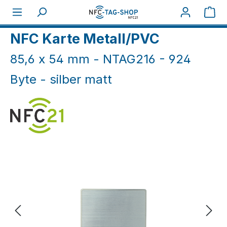
Zum Hauptinhalt springen
War
Home
NFC Karten
NFC Holz-/Metallkarten
NFC Karte Metall/PVC
85,6 x 54 mm - NTAG216 - 924
Byte - silber matt
Bildergalerie überspringen