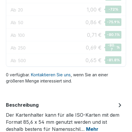
1,00 €
Ab
20
-72
%
0,86 €
Ab
50
-75.9
%
0,71 €
Ab
100
-80.1
%
-80.
0,69 €
Ab
250
%
7
0,65 €
Ab
500
-81.8
%
0 verfügbar.
Kontaktieren Sie uns
, wenn Sie an einer
größeren Menge interessiert sind.
Beschreibung
Der Kartenhalter kann für alle ISO-Karten mit dem
Format 85,6 x 54 mm genutzt werden und ist
deshalb bestens für Namensschil…
Mehr