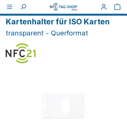
Zum Hauptinhalt springen
War
Home
NFC Karten
NFC Schutzcover
Kartenhalter für ISO Karten
transparent - Querformat
Bildergalerie überspringen