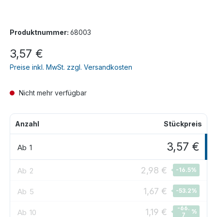
Produktnummer:
68003
3,57 €
Preise inkl. MwSt. zzgl. Versandkosten
Nicht mehr verfügbar
Anzahl
Stückpreis
3,57 €
Ab
1
2,98 €
Ab
2
-16.5
%
1,67 €
Ab
5
-53.2
%
-66.
1,19 €
Ab
10
%
7