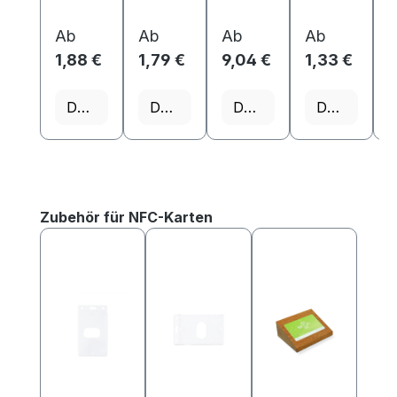
Ab
Ab
Ab
Ab
1,88 €
1,79 €
9,04 €
1,33 €
1
Details
Details
Details
Details
Produktgalerie überspringen
Zubehör für NFC-Karten