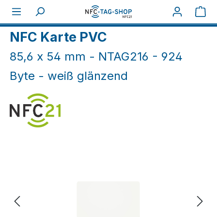
Zum Hauptinhalt springen
War
Home
NFC Karten
NFC Karten weiß & farbig
NFC Karte PVC
85,6 x 54 mm - NTAG216 - 924
Byte - weiß glänzend
Bildergalerie überspringen