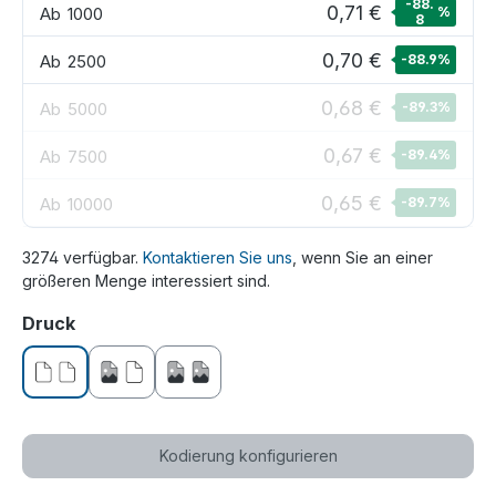
-88.
0,71 €
Ab
1000
%
8
0,70 €
Ab
2500
-88.9
%
0,68 €
Ab
5000
-89.3
%
0,67 €
Ab
7500
-89.4
%
0,65 €
Ab
10000
-89.7
%
3274 verfügbar.
Kontaktieren Sie uns
, wenn Sie an einer
größeren Menge interessiert sind.
auswählen
Druck
ohne Druck
einseitig bedruckt
beidseitig bedruckt
Kodierung konfigurieren