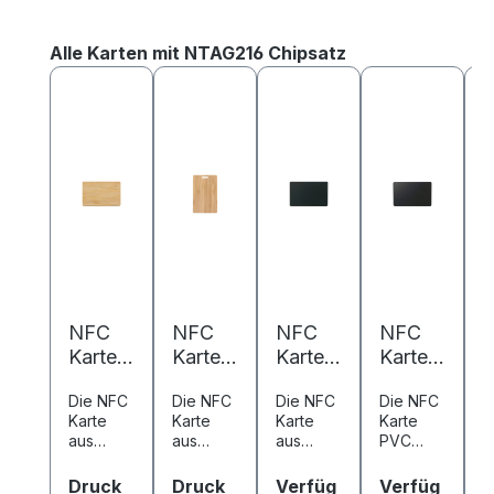
Produktgalerie überspringen
Alle Karten mit NTAG216 Chipsatz
NFC
NFC
NFC
NFC
Karte
Karte
Karte
Karte
K
Bambu
Bambu
Metall/
PVC -
P
Die NFC
Die NFC
Die NFC
Die NFC
D
s -
s -
PVC -
85,6 x
8
Karte
Karte
Karte
Karte
K
85,6 x
85,6 x
85,6 x
54 mm
aus
aus
aus
PVC
a
54 mm
54 mm
54 mm
-
-
Bambus
Bambus
Metall
kombinie
k
-
-
-
NTAG2
in
in
kombinie
rt
rt
auswählen
auswählen
Druck
Druck
Verfüg
Verfüg
V