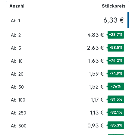
Anzahl
Stückpreis
6,33 €
Ab
1
4,83 €
Ab
2
-23.7
%
2,63 €
Ab
5
-58.5
%
1,63 €
Ab
10
-74.2
%
1,59 €
Ab
20
-74.9
%
1,52 €
Ab
50
-76
%
1,17 €
Ab
100
-81.5
%
1,13 €
Ab
250
-82.1
%
0,93 €
Ab
500
-85.3
%