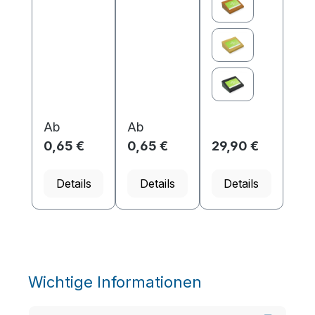
werden und
werden und
Visitenkarte
ist deshalb
ist deshalb
und sorgt
bestens für
bestens für
durch sein
Namensschil
Namensschil
hochwertige
der am
der am
s und
Arbeitsplatz,
Arbeitsplatz,
natürliches
auf Messen
auf Messen
Aussehen
oder
oder
dafür, dass
Konferenze
Konferenze
Ihre digitale
n geeigne...
n geeigne...
Visitenkarte..
Ab
Ab
.
0,65 €
0,65 €
29,90 €
Details
Details
Details
Wichtige Informationen