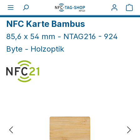
Zum Hauptinhalt springen
War
Home
NFC Karten
NFC Holz-/Metallkarten
NFC Karte Bambus
85,6 x 54 mm - NTAG216 - 924
Byte - Holzoptik
Bildergalerie überspringen