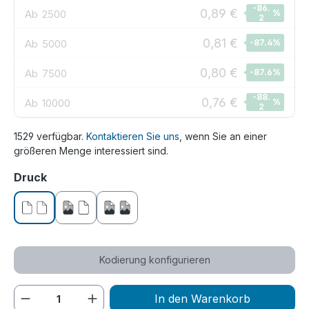
-86.
0,89 €
Ab
2500
%
2
0,81 €
Ab
5000
-87.4
%
0,80 €
Ab
7500
-87.6
%
-88.
0,76 €
Ab
10000
%
2
1529 verfügbar.
Kontaktieren Sie uns
, wenn Sie an einer
größeren Menge interessiert sind.
auswählen
Druck
ohne Druck
einseitig bedruckt
beidseitig bedruckt
Kodierung konfigurieren
Produkt Anzahl: Gib den gewünschten We
In den Warenkorb