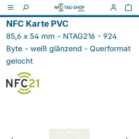
Zum Hauptinhalt springen
War
Home
NFC Karten
NFC Karten weiß & farbig
NFC Karte PVC
85,6 x 54 mm - NTAG216 - 924
Byte - weiß glänzend - Querformat
gelocht
Bildergalerie überspringen