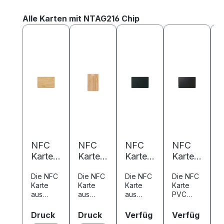
Produktgalerie überspringen
Alle Karten mit NTAG216 Chip
NFC
NFC
NFC
NFC
Karte
Karte
Karte
Karte
K
Bambu
Bambu
Metall/
PVC -
P
Die NFC
Die NFC
Die NFC
Die NFC
D
s -
s -
PVC -
85,6 x
8
Karte
Karte
Karte
Karte
K
85,6 x
85,6 x
85,6 x
54 mm
aus
aus
aus
PVC
a
54 mm
54 mm
54 mm
-
-
Bambus
Bambus
Metall
kombinie
k
-
-
-
NTAG2
in
in
kombinie
rt
rt
auswählen
auswählen
Druck
Druck
Verfüg
Verfüg
V
NTAG2
Holzopti
NTAG2
Holzopti
NTAG2
rt
16 -
wasserf
1
w