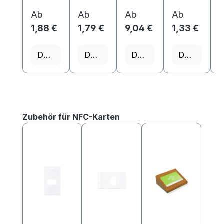
Ab
Ab
Ab
Ab
1,88 €
1,79 €
9,04 €
1,33 €
1
Details
Details
Details
Details
Produktgalerie überspringen
Zubehör für NFC-Karten