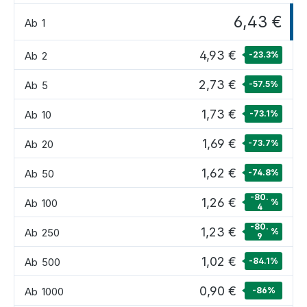
6,43 €
Ab
1
4,93 €
Ab
2
-23.3
%
2,73 €
Ab
5
-57.5
%
1,73 €
Ab
10
-73.1
%
1,69 €
Ab
20
-73.7
%
1,62 €
Ab
50
-74.8
%
-80.
1,26 €
Ab
100
%
4
-80.
1,23 €
Ab
250
%
9
1,02 €
Ab
500
-84.1
%
0,90 €
Ab
1000
-86
%