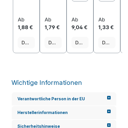
Ab
Ab
Ab
Ab
1,88 €
1,79 €
9,04 €
1,33 €
1
Details
Details
Details
Details
Wichtige Informationen
Verantwortliche Person in der EU
Herstellerinformationen
Sicherheitshinweise