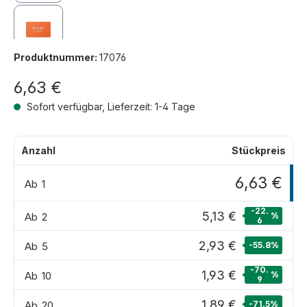
Produktnummer:
17076
6,63 €
Sofort verfügbar, Lieferzeit: 1-4 Tage
Anzahl
Stückpreis
6,63 €
Ab
1
-22.
5,13 €
Ab
2
%
6
2,93 €
Ab
5
-55.8
%
-70.
1,93 €
Ab
10
%
9
1,89 €
Ab
20
-71.5
%