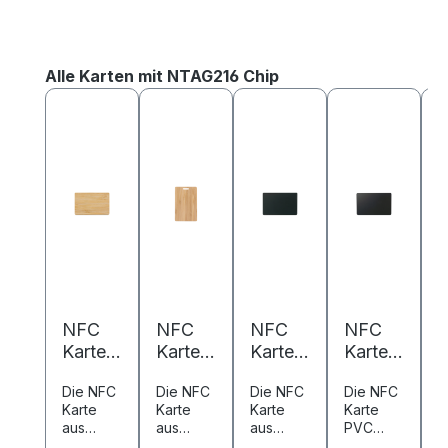
Produktgalerie überspringen
Alle Karten mit NTAG216 Chip
NFC
NFC
NFC
NFC
Karte
Karte
Karte
Karte
K
Bambu
Bambu
Metall/
PVC -
P
Die NFC
Die NFC
Die NFC
Die NFC
D
s -
s -
PVC -
85,6 x
8
Karte
Karte
Karte
Karte
K
85,6 x
85,6 x
85,6 x
54 mm
aus
aus
aus
PVC
a
54 mm
54 mm
54 mm
-
-
Bambus
Bambus
Metall
kombinie
k