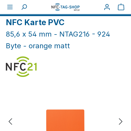
Zum Hauptinhalt springen
War
Home
NFC Karten
NFC Karten weiß & farbig
NFC Karte PVC
85,6 x 54 mm - NTAG216 - 924
Byte - orange matt
Bildergalerie überspringen