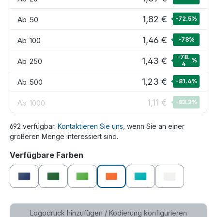
1,82 €
Ab
50
-72.5
%
1,46 €
Ab
100
-78
%
-78.
1,43 €
Ab
250
%
4
1,23 €
Ab
500
-81.4
%
1,11 €
Ab
1000
-83.3
%
692 verfügbar.
Kontaktieren Sie uns
, wenn Sie an einer
größeren Menge interessiert sind.
auswählen
Verfügbare Farben
dunkelblau
dunkelgrün
grün
orange
petrol
weiß
Logodruck hinzufügen / Kodierung konfigurieren