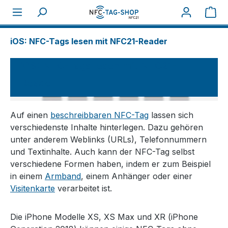
War
Über NFC
How tos
iOS: NFC-Tags lesen mit NFC21-Reader
iOS: NFC-Tags lesen mit NFC21-
Reader
Auf einen
beschreibbaren NFC-Tag
lassen sich
verschiedenste Inhalte hinterlegen. Dazu gehören
unter anderem Weblinks (URLs), Telefonnummern
und Textinhalte. Auch kann der NFC-Tag selbst
verschiedene Formen haben, indem er zum Beispiel
in einem
Armband
, einem Anhänger oder einer
Visitenkarte
verarbeitet ist.
Die iPhone Modelle XS, XS Max und XR (iPhone