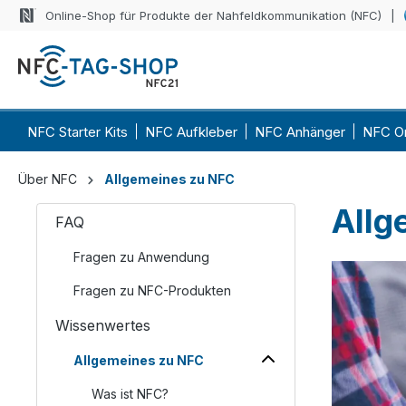
Online-Shop für Produkte der Nahfeldkommunikation (NFC)
NFC Starter Kits
NFC Aufkleber
NFC Anhänger
NFC O
Über NFC
Allgemeines zu NFC
Allg
FAQ
Fragen zu Anwendung
Fragen zu NFC-Produkten
Wissenwertes
Allgemeines zu NFC
Was ist NFC?