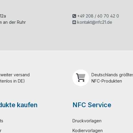
H
 12a
+49 208 / 60 70 42 0
m an der Ruhr
kontakt@nfc21.de
tweiter versand
Deutschlands größtes
tenlos in DE)
NFC-Produkten
ukte kaufen
NFC Service
ts
Druckvorlagen
r
Kodiervorlagen