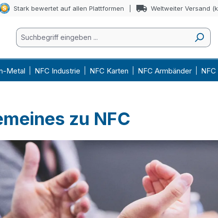
Stark bewertet auf allen Plattformen
Weltweiter Versand (
n-Metal
NFC Industrie
NFC Karten
NFC Armbänder
NFC 
emeines zu NFC