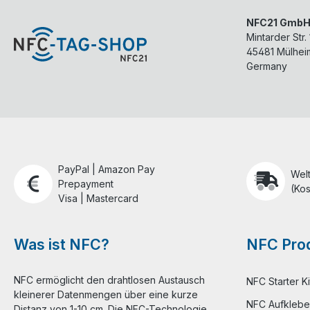
NFC21 Gmb
Mintarder Str.
45481
Mülhei
Germany
PayPal | Amazon Pay
Wel
Prepayment
(Kos
Visa | Mastercard
Was ist NFC?
NFC Prod
NFC ermöglicht den drahtlosen Austausch
NFC Starter Ki
kleinerer Datenmengen über eine kurze
NFC Aufklebe
Distanz von 1-10 cm. Die NFC-Technologie