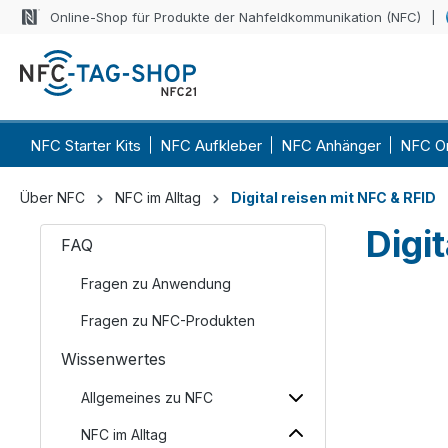
Online-Shop für Produkte der Nahfeldkommunikation (NFC)
NFC Starter Kits
NFC Aufkleber
NFC Anhänger
NFC O
Über NFC
NFC im Alltag
Digital reisen mit NFC & RFID
Digi
FAQ
Fragen zu Anwendung
Fragen zu NFC-Produkten
Wissenwertes
Allgemeines zu NFC
NFC im Alltag