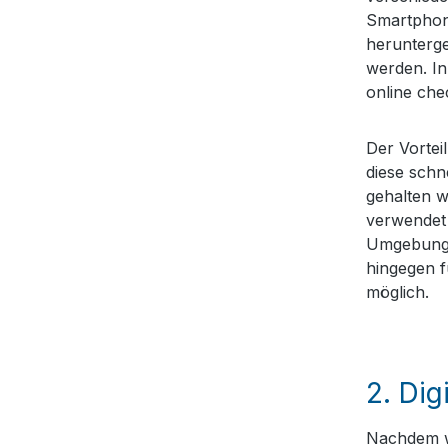
Smartphon
herunterge
werden. In
online che
Der Vorteil
diese sch
gehalten w
verwendet 
Umgebungs
hingegen f
möglich.
2.
Dig
Nachdem wi