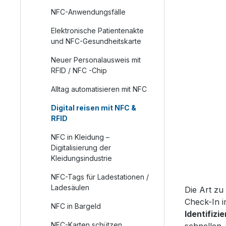
NFC-Anwendungsfälle
Elektronische Patientenakte
und NFC-Gesundheitskarte
Neuer Personalausweis mit
RFID / NFC -Chip
Alltag automatisieren mit NFC
Digital reisen mit NFC &
RFID
NFC in Kleidung –
Digitalisierung der
Kleidungsindustrie
NFC-Tags für Ladestationen /
Ladesäulen
Die Art zu
Check-In 
NFC in Bargeld
Identifizi
NFC-Karten schützen
schnellen,