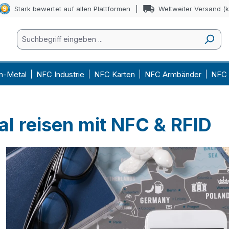
Stark bewertet auf allen Plattformen
Weltweiter Versand (
n-Metal
NFC Industrie
NFC Karten
NFC Armbänder
NFC 
tal reisen mit NFC & RFID