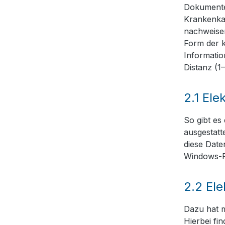
Dokumente 
Krankenkas
nachweisen
Form der k
Informati
Distanz (1
2.1
Ele
So gibt es
ausgestatt
diese Dat
Windows-Re
2.2
Ele
Dazu hat m
Hierbei fi