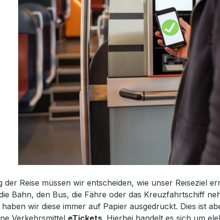
der Reise müssen wir entscheiden, wie unser Reiseziel er
die Bahn, den Bus, die Fähre oder das Kreuzfahrtschiff ne
 haben wir diese immer auf Papier ausgedruckt. Dies ist abe
ne Verkehrsmittel
eTickets
. Hierbei handelt es sich um el