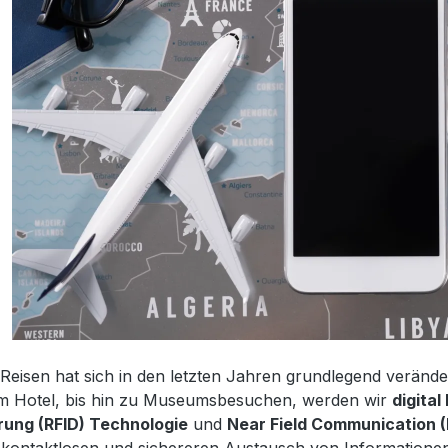
 Reisen hat sich in den letzten Jahren grundlegend veränd
im Hotel, bis hin zu Museumsbesuchen, werden wir
digital
erung (RFID) Technologie
und
Near Field Communication 
 kontaktlosen und sichereren Austausch von Informatione