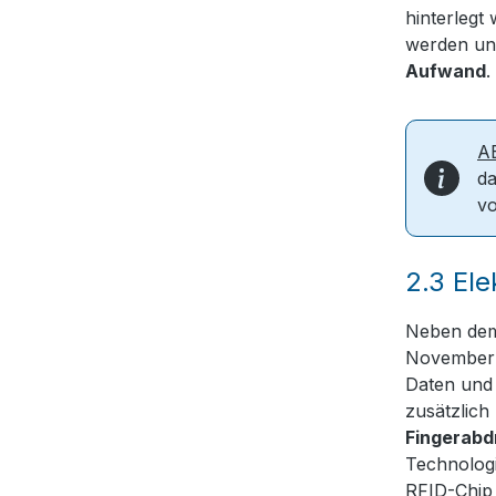
hinterlegt
werden und
Aufwand
.
A
da
vo
2.3
Ele
Neben dem 
November 
Daten und
zusätzlich
Fingerabd
Technologi
RFID-Chip 