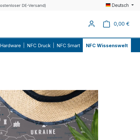
Deutsch
kostenloser DE-Versand)
0,00 €
Ware
Hardware
NFC Druck
NFC Smart
NFC Wissenswelt