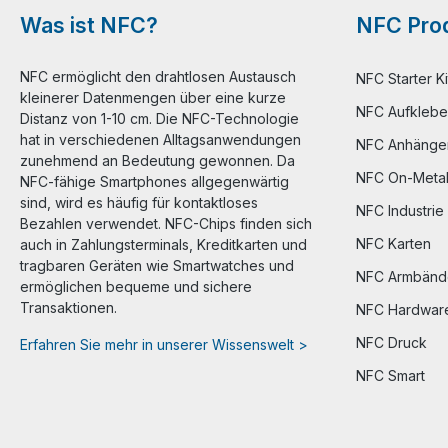
Was ist NFC?
NFC Prod
NFC ermöglicht den drahtlosen Austausch
NFC Starter Ki
kleinerer Datenmengen über eine kurze
NFC Aufklebe
Distanz von 1-10 cm. Die NFC-Technologie
hat in verschiedenen Alltagsanwendungen
NFC Anhänge
zunehmend an Bedeutung gewonnen. Da
NFC On-Meta
NFC-fähige Smartphones allgegenwärtig
sind, wird es häufig für kontaktloses
NFC Industrie
Bezahlen verwendet. NFC-Chips finden sich
NFC Karten
auch in Zahlungsterminals, Kreditkarten und
tragbaren Geräten wie Smartwatches und
NFC Armbänd
ermöglichen bequeme und sichere
Transaktionen.
NFC Hardwar
NFC Druck
Erfahren Sie mehr in unserer Wissenswelt >
NFC Smart