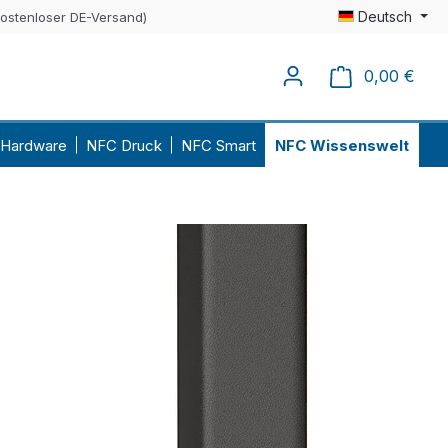
Deutsch
kostenloser DE-Versand)
0,00 €
Ware
Hardware
NFC Druck
NFC Smart
NFC Wissenswelt