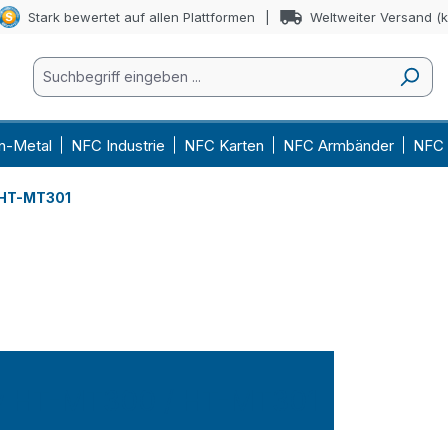
Stark bewertet auf allen Plattformen
Weltweiter Versand (
n-Metal
NFC Industrie
NFC Karten
NFC Armbänder
NFC 
 HT-MT301
y HT-MT300 / HT-MT301