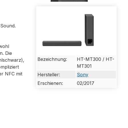
d Sound.
wohl
n. Die
Bezeichnung:
HT-MT300 / HT-
hlschwarz),
MT301
mpliziert
er NFC mit
Hersteller:
Sony
Erschienen:
02/2017