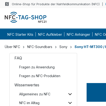
Online-Shop für Produkte der Nahfeldkommunikation (NFC)
NFC Starter Kits
NFC Aufkleber
NFC Anhänger
NFC O
Über NFC
NFC-Soundbars
Sony
Sony HT-MT300 /
FAQ
Fragen zu Anwendung
Fragen zu NFC-Produkten
Wissenwertes
Son
Allgemeines zu NFC
NFC im Alltag