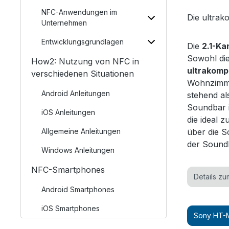
NFC-Anwendungen im
Die ultra
Unternehmen
Entwicklungsgrundlagen
Die
2.1-K
Sowohl di
How2: Nutzung von NFC in
ultrakomp
verschiedenen Situationen
Wohnzimme
Android Anleitungen
stehend al
Soundbar i
iOS Anleitungen
die ideal 
Allgemeine Anleitungen
über die 
der Soundb
Windows Anleitungen
NFC-Smartphones
Details z
Android Smartphones
iOS Smartphones
Sony HT-