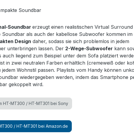
kompakte Soundbar
anal-Soundbar
erzeugt einen realistischen Virtual Surroun
e Soundbar als auch der kabellose Subwoofer kommen im
akten Design
daher, sodass sie sich problemlos in jedem
r unterbringen lassen. Der
2-Wege-Subwoofer
kann so
s auch liegend zum Beispiel unter dem Sofa platziert werde
st in zwei neutralen Farben erhältlich (cremeweiß oder ko
zu jedem Wohnstil passen. Playlists vom Handy können unko
Soundbar wiedergegeben werden, indem das Smartphone p
ar gekoppelt wird.
um HT-MT300 / HT-MT301 bei Sony
MT300 / HT-MT301 bei Amazon.de