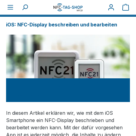
War
Über NFC
How tos
iOS: NFC-Display beschreiben und bearbeiten
iOS: NFC-Display beschreiben und
bearbeiten
In diesem Artikel erklären wir, wie mit dem iOS
Smartphone ein NFC-Display beschrieben und
bearbeitet werden kann. Mit der dafür vorgesehen
App ist es jederzeit möglich, die Inhalte zu ändern