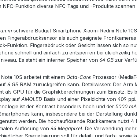
ten NFC-Funktion diverse NFC-Tags und -Produkte scannen
Gramm
schwere Budget Smartphone Xiaomi Redmi Note 10S 
en Fingerabdrucksensor als auch geeignete Frontkameras 
k-Funktion. Fingerabdruck oder Gesicht lassen sich so n
hone schnell und einfach zu entsperren bei gleichzeitig 
sniveau. Es steht ein interner Speicher von
64 GB
zur Verf
Note 10S arbeitet mit einem
Octa-Core
Prozessor (MediaT
auf
6 GB
RAM zurückgreifen kann. Detailwissen: Der Arm 
als GPU für die Graphikberechnungen zum Einsatz. Es be
splay auf
AMOLED
Basis und einer Pixeldichte von 409 ppi.
nologie ist der Kontrast besonders hoch und der
5000 mA
martphones kann, insbesondere bei der Darstellung dunkle
r genutzt werden. Die hochauflösende Rückkamera nutzt 4 
imalen Auflösung von
64 Megapixel
. Die Verwendung mehr
chiedlicher Spezialisierung soll für detail- und farb- sowie