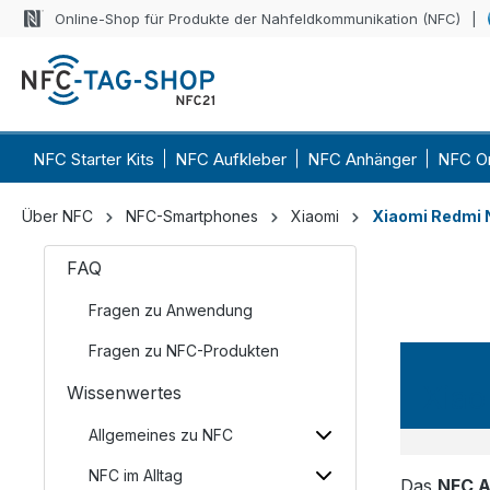
Online-Shop für Produkte der Nahfeldkommunikation (NFC)
NFC Starter Kits
NFC Aufkleber
NFC Anhänger
NFC O
Über NFC
NFC-Smartphones
Xiaomi
Xiaomi Redmi 
FAQ
Fragen zu Anwendung
Fragen zu NFC-Produkten
Xiao
Wissenwertes
Allgemeines zu NFC
NFC im Alltag
Das
NFC A