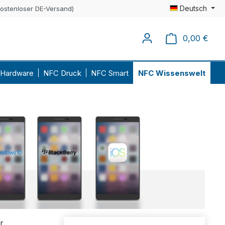
Deutsch
kostenloser DE-Versand)
0,00 €
Ware
Hardware
NFC Druck
NFC Smart
NFC Wissenswelt
r