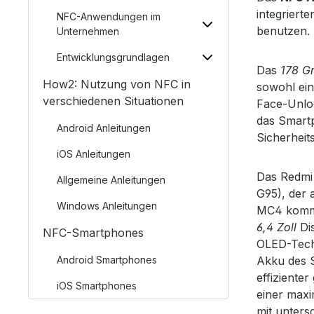
integrier
NFC-Anwendungen im
benutzen.
Unternehmen
Entwicklungsgrundlagen
Das
178 
How2: Nutzung von NFC in
sowohl ein
verschiedenen Situationen
Face-Unloc
das Smartp
Android Anleitungen
Sicherheit
iOS Anleitungen
Das Redmi 
Allgemeine Anleitungen
G95), der 
Windows Anleitungen
MC4 kommt 
6,4 Zoll
Di
NFC-Smartphones
OLED-Tech
Android Smartphones
Akku des S
effiziente
iOS Smartphones
einer max
mit unters