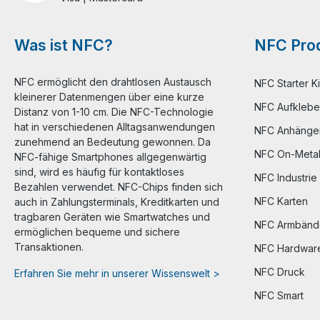
Was ist NFC?
NFC Prod
NFC ermöglicht den drahtlosen Austausch
NFC Starter Ki
kleinerer Datenmengen über eine kurze
NFC Aufklebe
Distanz von 1-10 cm. Die NFC-Technologie
hat in verschiedenen Alltagsanwendungen
NFC Anhänge
zunehmend an Bedeutung gewonnen. Da
NFC On-Meta
NFC-fähige Smartphones allgegenwärtig
sind, wird es häufig für kontaktloses
NFC Industrie
Bezahlen verwendet. NFC-Chips finden sich
NFC Karten
auch in Zahlungsterminals, Kreditkarten und
tragbaren Geräten wie Smartwatches und
NFC Armbänd
ermöglichen bequeme und sichere
Transaktionen.
NFC Hardwar
NFC Druck
Erfahren Sie mehr in unserer Wissenswelt >
NFC Smart