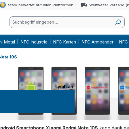
Stark bewertet auf allen Plattformen
Weltweiter Versand (
n-Metal
NFC Industrie
NFC Karten
NFC Armbänder
NFC 
Note 10S
mi Redmi Note 10S
ndroid Smartphone Xiaomi Redmi Note 10S
kann dank de