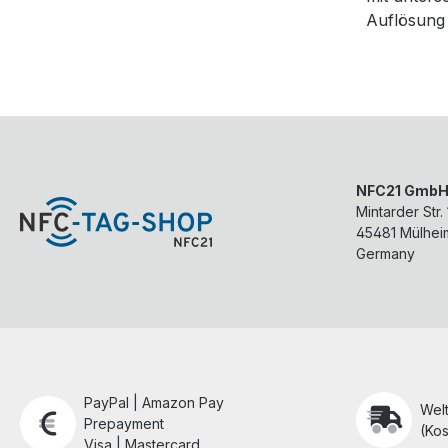
Auflösung
NFC21 Gmb
Mintarder Str.
45481
Mülhei
Germany
PayPal | Amazon Pay
Wel
Prepayment
(Kos
Visa | Mastercard