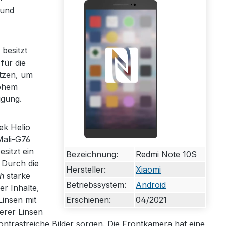
 und
besitzt
für die
utzen, um
hohem
ügung.
ek Helio
Mali-G76
sitzt ein
Bezeichnung:
Redmi Note 10S
 Durch die
Hersteller:
Xiaomi
h
starke
Betriebssystem:
Android
r Inhalte,
Erschienen:
04/2021
Linsen mit
erer Linsen
 kontrastreiche Bilder sorgen. Die Frontkamera hat eine