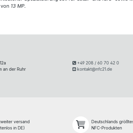
 von
13 MP
.
H
 12a
+49 208 / 60 70 42 0
m an der Ruhr
kontakt@nfc21.de
tweiter versand
Deutschlands größtes
tenlos in DE)
NFC-Produkten