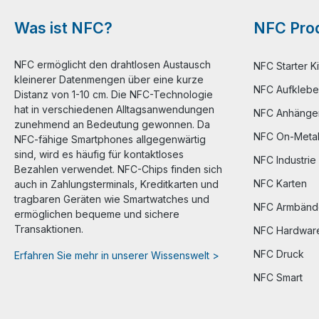
Was ist NFC?
NFC Prod
NFC ermöglicht den drahtlosen Austausch
NFC Starter Ki
kleinerer Datenmengen über eine kurze
NFC Aufklebe
Distanz von 1-10 cm. Die NFC-Technologie
hat in verschiedenen Alltagsanwendungen
NFC Anhänge
zunehmend an Bedeutung gewonnen. Da
NFC On-Meta
NFC-fähige Smartphones allgegenwärtig
sind, wird es häufig für kontaktloses
NFC Industrie
Bezahlen verwendet. NFC-Chips finden sich
NFC Karten
auch in Zahlungsterminals, Kreditkarten und
tragbaren Geräten wie Smartwatches und
NFC Armbänd
ermöglichen bequeme und sichere
Transaktionen.
NFC Hardwar
NFC Druck
Erfahren Sie mehr in unserer Wissenswelt >
NFC Smart