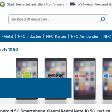
Stark bewertet auf allen Plattformen
Weltweiter Versand (
n-Metal
NFC Industrie
NFC Karten
NFC Armbänder
NFC 
Note 10 5G
mi Redmi Note 10 5G
ndroid 5G Smartphone Xiaomi Redmi Note 10 5G
verfügt 