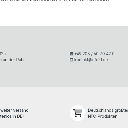
H
 12a
+49 208 / 60 70 42 0
m an der Ruhr
kontakt@nfc21.de
tweiter versand
Deutschlands größtes
tenlos in DE)
NFC-Produkten