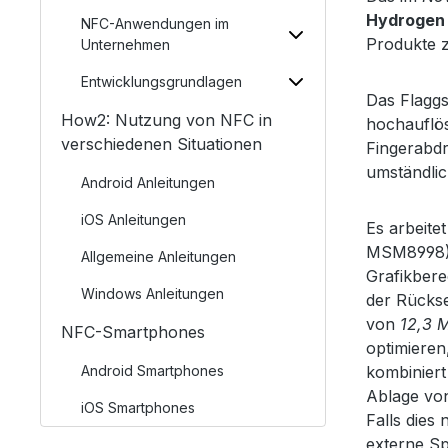
Hydrogen
NFC-Anwendungen im
Produkte 
Unternehmen
Entwicklungsgrundlagen
Das Flaggs
How2: Nutzung von NFC in
hochauflö
verschiedenen Situationen
Fingerabdr
umständli
Android Anleitungen
iOS Anleitungen
Es arbeite
MSM8998)
Allgemeine Anleitungen
Grafikber
Windows Anleitungen
der Rückse
von
12,3 
NFC-Smartphones
optimieren
Android Smartphones
kombiniert
Ablage von
iOS Smartphones
Falls dies 
externe S