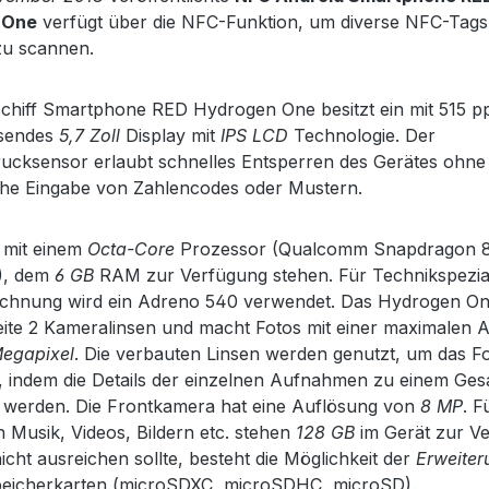
 One
verfügt über die NFC-Funktion, um diverse NFC-Tags
zu scannen.
chiff Smartphone RED Hydrogen One besitzt ein mit 515 pp
sendes
5,7 Zoll
Display mit
IPS LCD
Technologie. Der
ucksensor erlaubt schnelles Entsperren des Gerätes ohne 
che Eingabe von Zahlencodes oder Mustern.
t mit einem
Octa-Core
Prozessor (Qualcomm Snapdragon 
, dem
6 GB
RAM zur Verfügung stehen. Für Technikspezial
echnung wird ein Adreno 540 verwendet. Das Hydrogen On
ite 2 Kameralinsen und macht Fotos mit einer maximalen 
Megapixel
. Die verbauten Linsen werden genutzt, um das F
, indem die Details der einzelnen Aufnahmen zu einem Ges
 werden. Die Frontkamera hat eine Auflösung von
8 MP
. F
 Musik, Videos, Bildern etc. stehen
128 GB
im Gerät zur V
nicht ausreichen sollte, besteht die Möglichkeit der
Erweiter
peicherkarten (microSDXC, microSDHC, microSD).