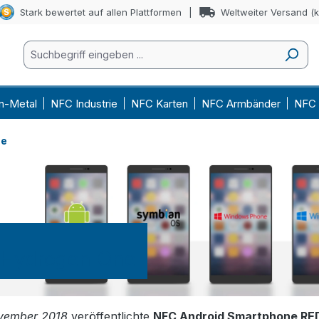
Stark bewertet auf allen Plattformen
Weltweiter Versand (
n-Metal
NFC Industrie
NFC Karten
NFC Armbänder
NFC 
ne
 Hydrogen One
vember 2018
veröffentlichte
NFC Android Smartphone RE