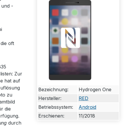
 und -
i
die oft
835
isten: Zur
e hat auf
Auflösung
Bezeichnung:
Hydrogen One
oto zu
Hersteller:
RED
amtbild
Betriebssystem:
Android
ür die
Erschienen:
11/2018
erfügung.
ung
durch