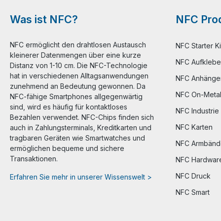
Was ist NFC?
NFC Prod
NFC ermöglicht den drahtlosen Austausch
NFC Starter Ki
kleinerer Datenmengen über eine kurze
NFC Aufklebe
Distanz von 1-10 cm. Die NFC-Technologie
hat in verschiedenen Alltagsanwendungen
NFC Anhänge
zunehmend an Bedeutung gewonnen. Da
NFC On-Meta
NFC-fähige Smartphones allgegenwärtig
sind, wird es häufig für kontaktloses
NFC Industrie
Bezahlen verwendet. NFC-Chips finden sich
NFC Karten
auch in Zahlungsterminals, Kreditkarten und
tragbaren Geräten wie Smartwatches und
NFC Armbänd
ermöglichen bequeme und sichere
Transaktionen.
NFC Hardwar
NFC Druck
Erfahren Sie mehr in unserer Wissenswelt >
NFC Smart