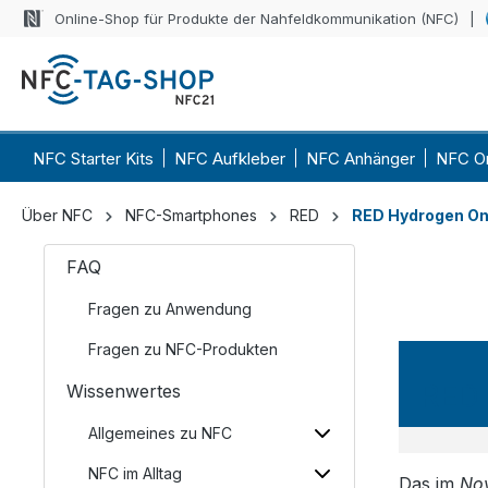
Online-Shop für Produkte der Nahfeldkommunikation (NFC)
NFC Starter Kits
NFC Aufkleber
NFC Anhänger
NFC O
Über NFC
NFC-Smartphones
RED
RED Hydrogen O
FAQ
Fragen zu Anwendung
Fragen zu NFC-Produkten
RED
Wissenwertes
Allgemeines zu NFC
NFC im Alltag
Das im
No