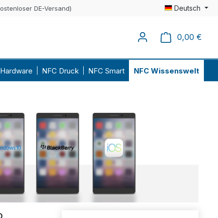
Deutsch
kostenloser DE-Versand)
0,00 €
Ware
Hardware
NFC Druck
NFC Smart
NFC Wissenswelt
D