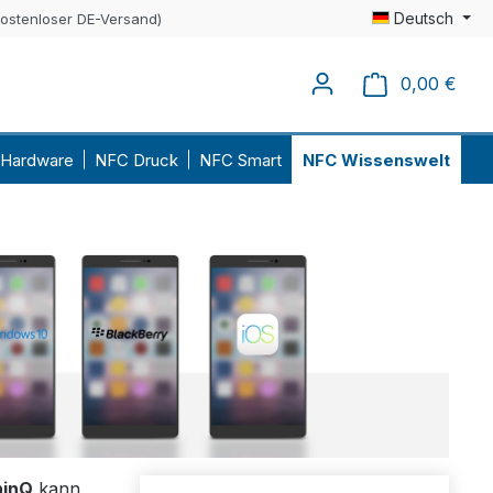
Deutsch
kostenloser DE-Versand)
0,00 €
Ware
Hardware
NFC Druck
NFC Smart
NFC Wissenswelt
hinQ
kann