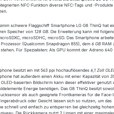
ntegrierten NFC-Funktion diverse NFC-Tags und -Produkt
zen.
ramm
schwere Flaggschiff Smartphone LG G8 ThinQ hat ei
ren
Speicher von
128 GB
. Die Erweiterung kann mit folge
 microSDXC, microSDHC, microSD. Das Smartphone arbeitet
Prozessor (Qualcomm Snapdragon 855), dem
6 GB
RAM 
 stehen. Für Spezialisten: Als GPU kommt der Adreno 640
hone besitzt ein mit 563 ppi hochauflösendes
6,1 Zoll OL
phone hat außerdem einen Akku mit einer Kapazität von
3
OLED-basierten Bildschirm kann dieser effektiver genutzt
Bildelemente Energie benötigen. Das G8 ThinQ besitzt sowo
ucksensor als auch geeignete Frontkameras für die Face-
Fingerabdruck oder Gesicht lassen sich so nutzen, um das
 schnell und einfach zu entsperren bei gleichzeitig hohe
sniveau. Die Rückkamera nutzt 2 Linsen mit einer maxima