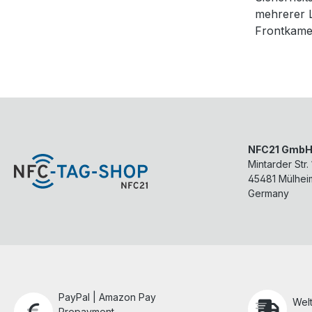
mehrerer L
Frontkame
NFC21 Gmb
Mintarder Str.
45481
Mülhei
Germany
PayPal | Amazon Pay
Wel
Prepayment