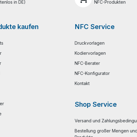
tenlos in DE)
NFC-Produkten
ukte kaufen
NFC Service
ts
Druckvorlagen
r
Kodiervorlagen
r
NFC-Berater
l
NFC-Konfigurator
Kontakt
Shop Service
er
e
Versand und Zahlungsbeding
Bestellung großer Mengen und 