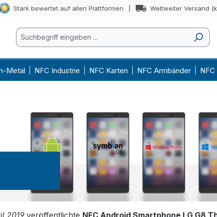
Stark bewertet auf allen Plattformen
Weltweiter Versand (
n-Metal
NFC Industrie
NFC Karten
NFC Armbänder
NFC 
8 ThinQ
il 2019
veröffentlichte
NFC Android Smartphone LG G8 T