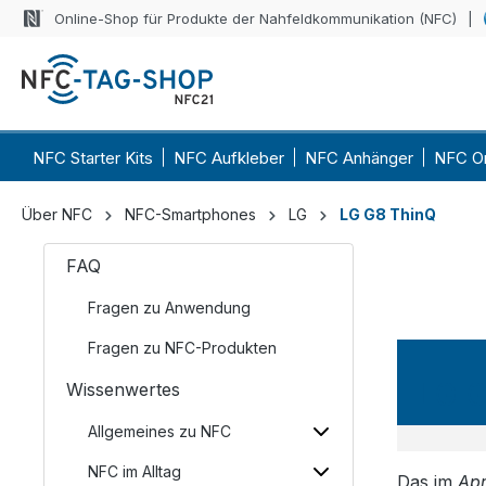
Online-Shop für Produkte der Nahfeldkommunikation (NFC)
NFC Starter Kits
NFC Aufkleber
NFC Anhänger
NFC O
Über NFC
NFC-Smartphones
LG
LG G8 ThinQ
FAQ
Fragen zu Anwendung
Fragen zu NFC-Produkten
LG G
Wissenwertes
Allgemeines zu NFC
NFC im Alltag
Das im
Apr