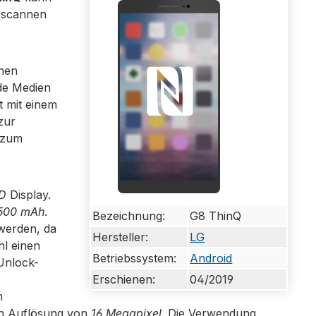
e scannen
nen
nde Medien
 mit einem
zur
 zum
ED
Display.
500 mAh
.
Bezeichnung:
G8 ThinQ
 werden, da
Hersteller:
LG
hl einen
Betriebssystem:
Android
Unlock-
Erschienen:
04/2019
m
len Auflösung von
16 Megapixel
. Die Verwendung