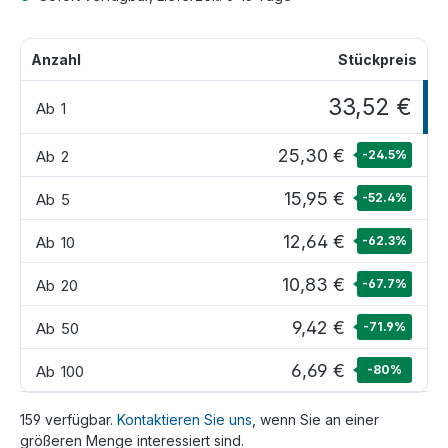
Anzahl
Stückpreis
33,52 €
Ab
1
25,30 €
Ab
2
-24.5
%
15,95 €
Ab
5
-52.4
%
12,64 €
Ab
10
-62.3
%
10,83 €
Ab
20
-67.7
%
9,42 €
Ab
50
-71.9
%
6,69 €
Ab
100
-80
%
159 verfügbar.
Kontaktieren Sie uns
, wenn Sie an einer
größeren Menge interessiert sind.