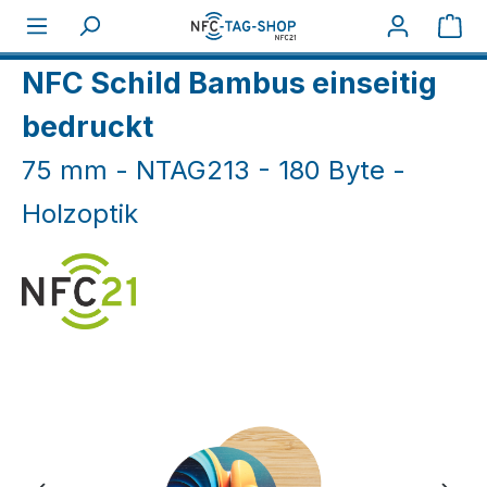
Zum Hauptinhalt springen
War
Home
NFC Karten
NFC Schilder
NFC Schild Bambus einseitig
bedruckt
75 mm - NTAG213 - 180 Byte -
Holzoptik
Bildergalerie überspringen