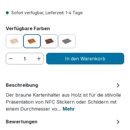
Sofort verfügbar, Lieferzeit: 1-4 Tage
auswählen
Verfügbare Farben
hellbraun
braun
dunkelbraun
schwarz
(Diese Option ist zurzeit nicht verfügbar.)
(Diese Option ist zurzeit nicht verfüg
Produkt Anzahl: Gib den gewünschten We
In den Warenkorb
Beschreibung
Der braune Kartenhalter aus Holz ist für die stilvolle
Präsentation von NFC Stickern oder Schildern mit
einem Durchmesser vo…
Mehr
Bewertungen