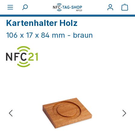
Zum Hauptinhalt springen
War
Home
NFC Karten
Kartenhalter
Kartenhalter Holz
106 x 17 x 84 mm - braun
Bildergalerie überspringen