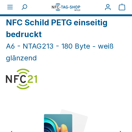
Zum Hauptinhalt springen
War
Home
NFC Karten
NFC Schilder
NFC Schild PETG einseitig
bedruckt
A6 - NTAG213 - 180 Byte - weiß
glänzend
Bildergalerie überspringen