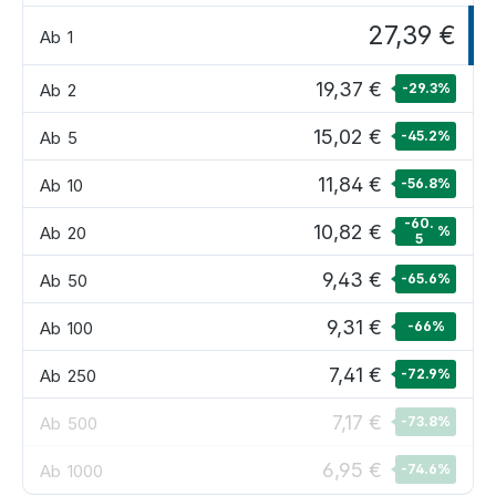
27,39 €
Ab
1
19,37 €
Ab
2
-29.3
%
15,02 €
Ab
5
-45.2
%
11,84 €
Ab
10
-56.8
%
-60.
10,82 €
Ab
20
%
5
9,43 €
Ab
50
-65.6
%
9,31 €
Ab
100
-66
%
7,41 €
Ab
250
-72.9
%
7,17 €
Ab
500
-73.8
%
6,95 €
Ab
1000
-74.6
%