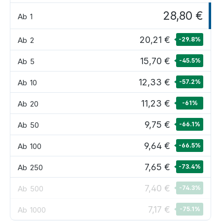
28,80 €
Ab
1
20,21 €
Ab
2
-29.8
%
15,70 €
Ab
5
-45.5
%
12,33 €
Ab
10
-57.2
%
11,23 €
Ab
20
-61
%
9,75 €
Ab
50
-66.1
%
9,64 €
Ab
100
-66.5
%
7,65 €
Ab
250
-73.4
%
7,40 €
Ab
500
-74.3
%
7,17 €
Ab
1000
-75.1
%