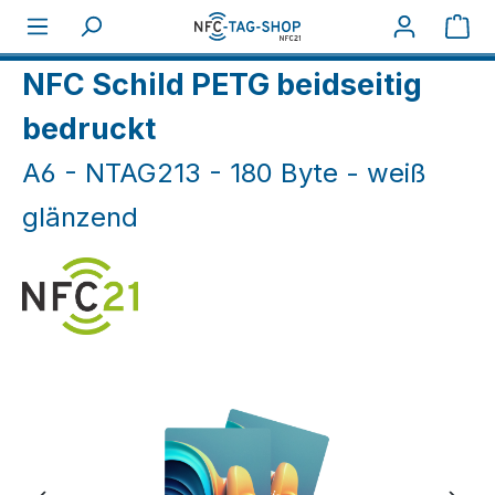
Zum Hauptinhalt springen
War
Home
NFC Karten
NFC Schilder
NFC Schild PETG beidseitig
bedruckt
A6 - NTAG213 - 180 Byte - weiß
glänzend
Bildergalerie überspringen