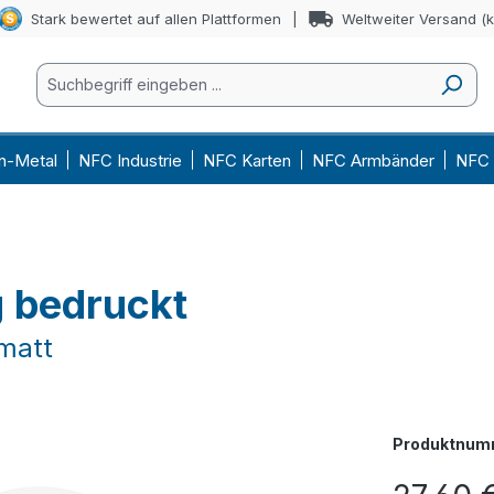
Stark bewertet auf allen Plattformen
Weltweiter Versand (
n-Metal
NFC Industrie
NFC Karten
NFC Armbänder
NFC 
g bedruckt
matt
Produktnum