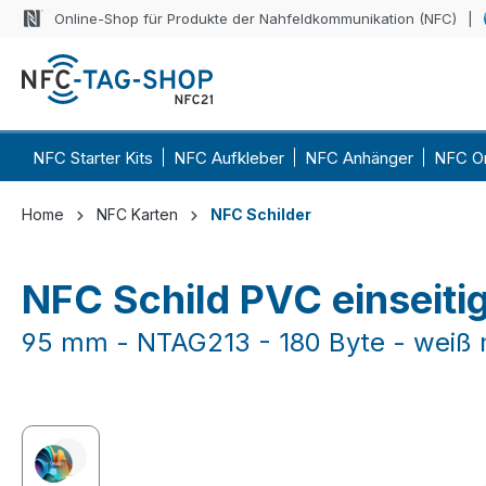
Online-Shop für Produkte der Nahfeldkommunikation (NFC)
 Hauptinhalt springen
Zur Suche springen
Zur Hauptnavigation springen
NFC Starter Kits
NFC Aufkleber
NFC Anhänger
NFC O
Home
NFC Karten
NFC Schilder
NFC Schild PVC einseiti
95 mm - NTAG213 - 180 Byte - weiß 
Bildergalerie überspringen