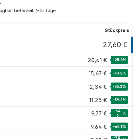
€
ügbar, Lieferzeit: 6-15 Tage
Stückpreis
27,60 €
20,61 €
-25.3
%
15,67 €
-43.2
%
12,34 €
-55.3
%
11,25 €
-59.2
%
-64.
9,77 €
%
6
9,64 €
-65.1
%
-70.