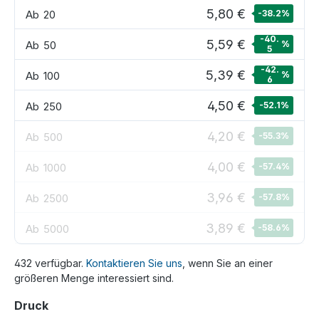
5,80 €
Ab
20
-38.2
%
-40.
5,59 €
Ab
50
%
5
-42.
5,39 €
Ab
100
%
6
4,50 €
Ab
250
-52.1
%
4,20 €
Ab
500
-55.3
%
4,00 €
Ab
1000
-57.4
%
3,96 €
Ab
2500
-57.8
%
3,89 €
Ab
5000
-58.6
%
432 verfügbar.
Kontaktieren Sie uns
, wenn Sie an einer
größeren Menge interessiert sind.
auswählen
Druck