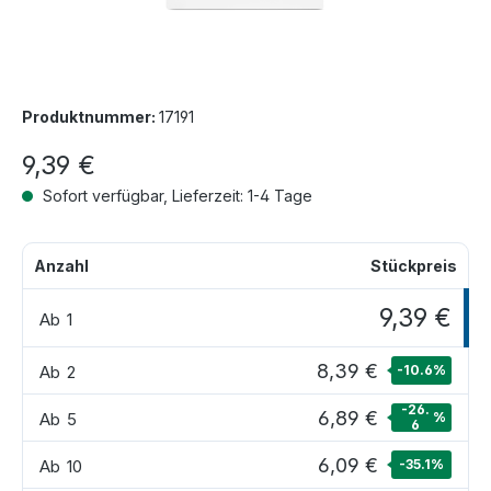
Produktnummer:
17191
9,39 €
Sofort verfügbar, Lieferzeit: 1-4 Tage
Anzahl
Stückpreis
9,39 €
Ab
1
8,39 €
Ab
2
-10.6
%
-26.
6,89 €
Ab
5
%
6
6,09 €
Ab
10
-35.1
%