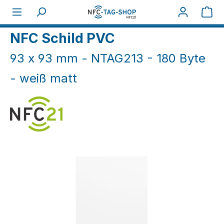
Zum Hauptinhalt springen
War
Home
NFC Karten
NFC Schilder
NFC Schild PVC
93 x 93 mm - NTAG213 - 180 Byte
- weiß matt
Bildergalerie überspringen