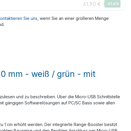
61,90 €
-21.6
%
ontaktieren Sie uns
, wenn Sie an einer größeren Menge
nd.
0 mm - weiß / grün - mit
ulesen und zu beschreiben. Über die Micro-USB Schnittstelle
it gängigen Softwarelösungen auf PC/SC Basis sowie allen
 1 cm erhöht werden. Der integrierte Range-Booster besitzt
ompakten Bauweise und den flexiblen Anschluss per Micro-USB