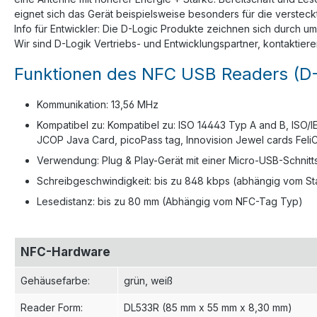
eignet sich das Gerät beispielsweise besonders für die versteckt
Info für Entwickler: Die D-Logic Produkte zeichnen sich durch 
Wir sind D-Logik Vertriebs- und Entwicklungspartner, kontaktie
Funktionen des NFC USB Readers (D
Kommunikation: 13,56 MHz
Kompatibel zu: Kompatibel zu: ISO 14443 Typ A and B, ISO/
JCOP Java Card, picoPass tag, Innovision Jewel cards Feli
Verwendung: Plug & Play-Gerät mit einer Micro-USB-Schnitts
Schreibgeschwindigkeit: bis zu 848 kbps (abhängig vom S
Lesedistanz: bis zu 80 mm (Abhängig vom NFC-Tag Typ)
NFC-Hardware
Gehäusefarbe
:
grün
, weiß
Reader Form
:
DL533R (85 mm x 55 mm x 8,30 mm)