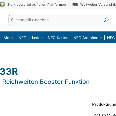
Stark bewertet auf allen Plattformen
Weltweiter Versand (
n-Metal
NFC Industrie
NFC Karten
NFC Armbänder
NFC 
533R
t Reichweiten Booster Funktion
Produktnum