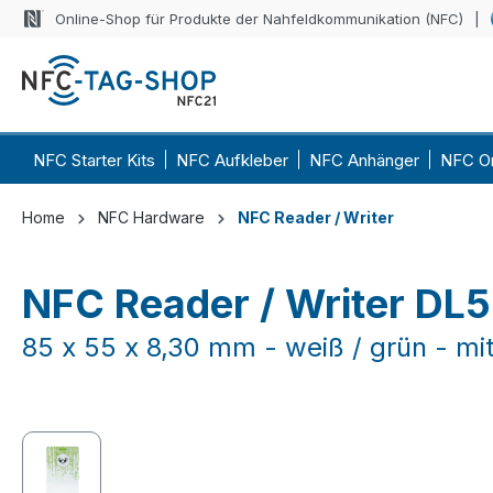
Online-Shop für Produkte der Nahfeldkommunikation (NFC)
 Hauptinhalt springen
Zur Suche springen
Zur Hauptnavigation springen
NFC Starter Kits
NFC Aufkleber
NFC Anhänger
NFC O
Home
NFC Hardware
NFC Reader / Writer
NFC Reader / Writer DL
85 x 55 x 8,30 mm - weiß / grün - mi
Bildergalerie überspringen