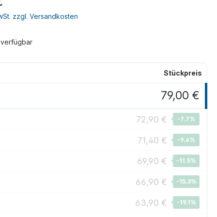
€
MwSt. zzgl. Versandkosten
 verfügbar
Stückpreis
79,00 €
72,90 €
-7.7
%
71,40 €
-9.6
%
69,90 €
-11.5
%
66,90 €
-15.3
%
63,90 €
-19.1
%