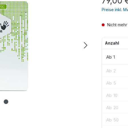
79,00 
Preise inkl. 
Nicht mehr
Anzahl
Ab
1
Ab
2
Ab
5
Ab
10
Ab
20
Ab
50