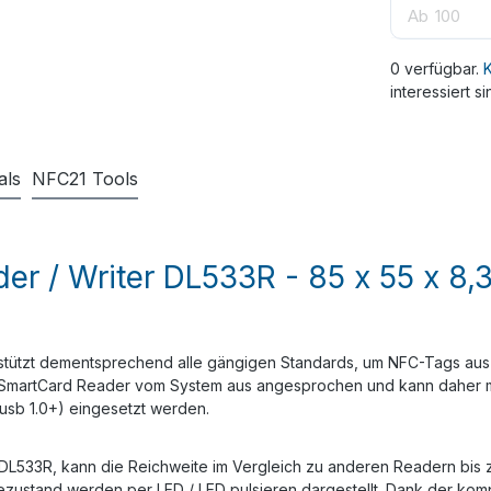
Ab
100
0 verfügbar.
K
interessiert si
als
NFC21 Tools
r / Writer DL533R - 85 x 55 x 8,3
stützt dementsprechend alle gängigen Standards, um NFC-Tags ausz
r SmartCard Reader vom System aus angesprochen und kann daher m
usb 1.0+) eingesetzt werden.
L533R, kann die Reichweite im Vergleich zu anderen Readern bis zu
esezustand werden per LED / LED pulsieren dargestellt. Dank der k