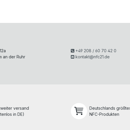
hen
keit
.
und
Der
Halt
inte
bar
grie
keit
rte
biet
NT
et.
AG
Die
H
213
ser
Chi
indi
 12a
+49 208 / 60 70 42 0
psa
vid
m an der Ruhr
kontakt@nfc21.de
tz
uell
ist
be
mit
d...
alle
n
N...
tweiter versand
Deutschlands größtes
tenlos in DE)
NFC-Produkten