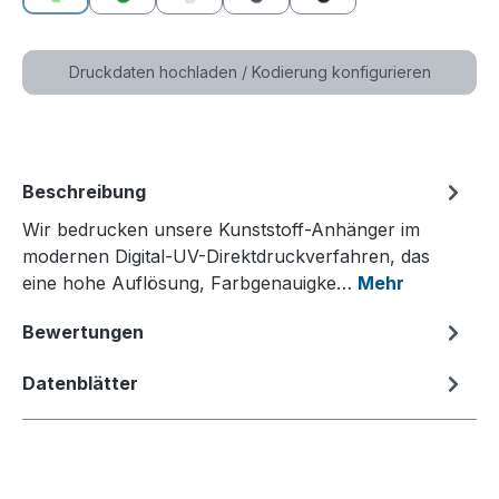
grün
dunkelgrün
weiß
grau
schwarz
(Diese Option ist zurzeit nicht verfügbar.)
Druckdaten hochladen / Kodierung konfigurieren
Beschreibung
Wir bedrucken unsere Kunststoff-Anhänger im
modernen Digital-UV-Direktdruckverfahren, das
eine hohe Auflösung, Farbgenauigke…
Mehr
Bewertungen
Datenblätter