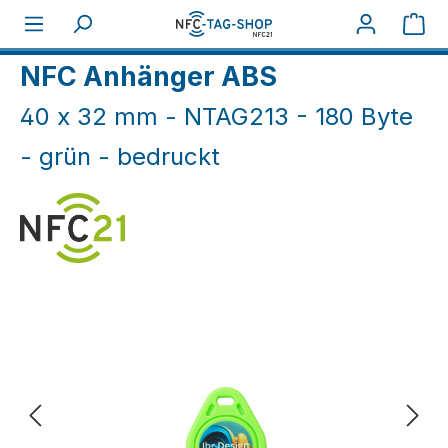
Zum Hauptinhalt springen
War
Home
NFC Druck
NFC Anhänger ABS
40 x 32 mm - NTAG213 - 180 Byte
- grün - bedruckt
Bildergalerie überspringen