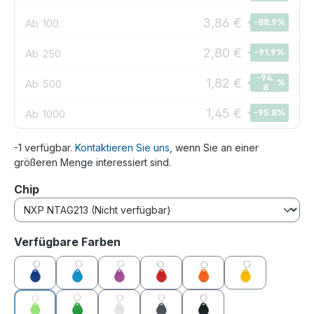
3,86 €
Ab
100
-88.9
%
2,80 €
Ab
250
-91.9
%
-94.
1,82 €
Ab
500
%
8
1,45 €
Ab
1000
-95.8
%
-1 verfügbar.
Kontaktieren Sie uns
, wenn Sie an einer
größeren Menge interessiert sind.
auswählen
Chip
auswählen
Verfügbare Farben
blau
hellblau
lila
rot
orange
gelb