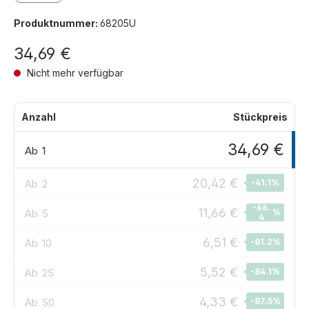
Produktnummer:
68205U
34,69 €
Nicht mehr verfügbar
Anzahl
Stückpreis
34,69 €
Ab
1
20,42 €
Ab
2
-41.1
%
-66.
11,66 €
Ab
5
%
4
6,51 €
Ab
10
-81.2
%
5,52 €
Ab
25
-84.1
%
4,33 €
Ab
50
-87.5
%