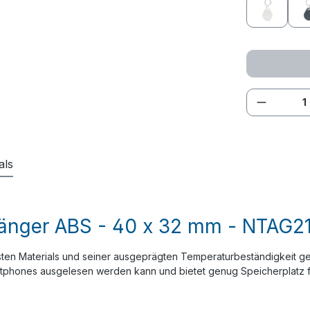
weiß
Produkt
als
änger ABS - 40 x 32 mm - NTAG213
n Materials und seiner ausgeprägten Temperaturbeständigkeit gerne
artphones ausgelesen werden kann und bietet genug Speicherplatz 