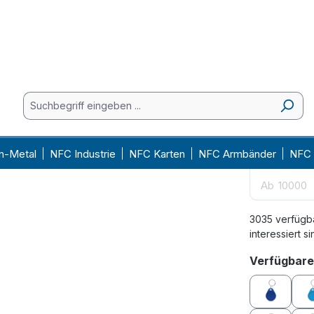
Ab
250
Ab
500
Ab
1000
Ab
2000
Ab
5000
Ab
7500
Ab
10000
3035 verfügb
interessiert si
Verfügbare
blau