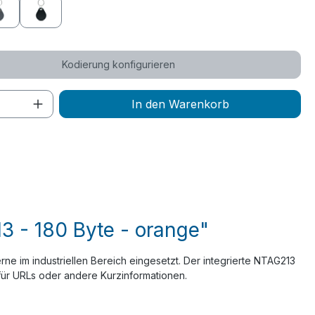
grau
schwarz
Kodierung konfigurieren
 Anzahl: Gib den gewünschten Wert ein 
In den Warenkorb
 - 180 Byte - orange"
 im industriellen Bereich eingesetzt. Der integrierte NTAG213
für URLs oder andere Kurzinformationen.