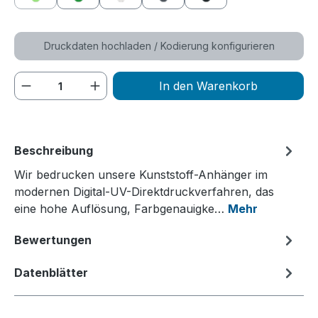
grün
dunkelgrün
weiß
grau
schwarz
(Diese Option ist zurzeit nicht verfügbar.)
Druckdaten hochladen / Kodierung konfigurieren
Produkt Anzahl: Gib den gewünschten We
In den Warenkorb
Beschreibung
Wir bedrucken unsere Kunststoff-Anhänger im
modernen Digital-UV-Direktdruckverfahren, das
eine hohe Auflösung, Farbgenauigke…
Mehr
Bewertungen
Datenblätter