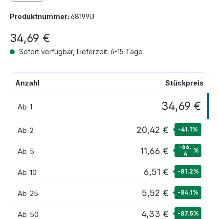
Produktnummer:
68199U
34,69 €
Sofort verfügbar, Lieferzeit: 6-15 Tage
Anzahl
Stückpreis
34,69 €
Ab
1
20,42 €
Ab
2
-41.1
%
-66.
11,66 €
Ab
5
%
4
6,51 €
Ab
10
-81.2
%
5,52 €
Ab
25
-84.1
%
4,33 €
Ab
50
-87.5
%