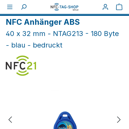
Zum Hauptinhalt springen
War
Home
NFC Druck
NFC Anhänger ABS
40 x 32 mm - NTAG213 - 180 Byte
- blau - bedruckt
Bildergalerie überspringen