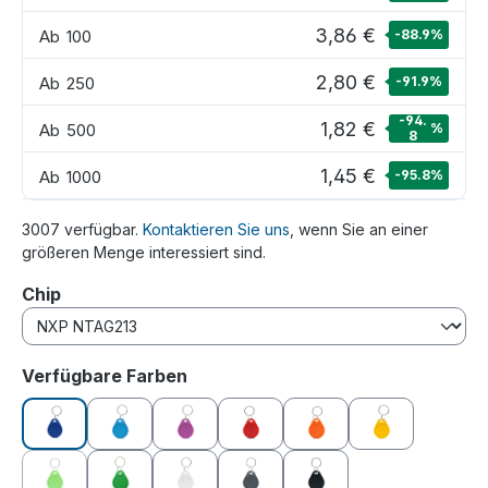
3,86 €
Ab
100
-88.9
%
2,80 €
Ab
250
-91.9
%
-94.
1,82 €
Ab
500
%
8
1,45 €
Ab
1000
-95.8
%
3007 verfügbar.
Kontaktieren Sie uns
, wenn Sie an einer
größeren Menge interessiert sind.
auswählen
Chip
auswählen
Verfügbare Farben
blau
hellblau
lila
rot
orange
gelb