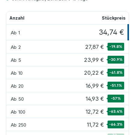
Anzahl
Stückpreis
34,74 €
Ab
1
27,87 €
Ab
2
-19.8
%
23,99 €
Ab
5
-30.9
%
20,22 €
Ab
10
-41.8
%
16,99 €
Ab
20
-51.1
%
14,93 €
Ab
50
-57
%
12,72 €
Ab
100
-63.4
%
11,72 €
Ab
250
-66.3
%