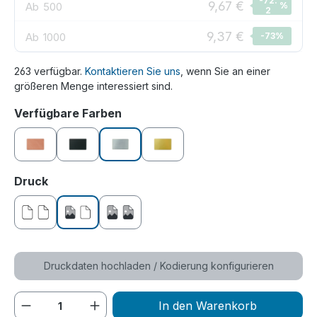
-72.
9,67 €
Ab
500
%
2
9,37 €
Ab
1000
-73
%
263 verfügbar.
Kontaktieren Sie uns
, wenn Sie an einer
größeren Menge interessiert sind.
auswählen
Verfügbare Farben
roségold
schwarz
silber
gold
auswählen
Druck
ohne Druck
einseitig bedruckt
beidseitig bedruckt
Druckdaten hochladen / Kodierung konfigurieren
Produkt Anzahl: Gib den gewünschten We
In den Warenkorb