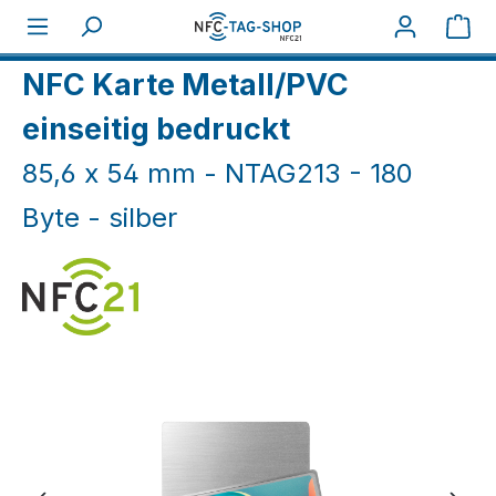
Zum Hauptinhalt springen
War
Home
NFC Karten
NFC Holz-/Metallkarten
NFC Karte Metall/PVC
einseitig bedruckt
85,6 x 54 mm - NTAG213 - 180
Byte - silber
Bildergalerie überspringen