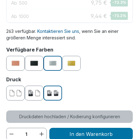
9,75 €
Ab
500
-72.3
%
9,44 €
Ab
1000
-73.2
%
263 verfügbar.
Kontaktieren Sie uns
, wenn Sie an einer
größeren Menge interessiert sind.
auswählen
Verfügbare Farben
roségold
schwarz
silber
gold
auswählen
Druck
ohne Druck
einseitig bedruckt
beidseitig bedruckt
Druckdaten hochladen / Kodierung konfigurieren
Produkt Anzahl: Gib den gewünschten We
In den Warenkorb