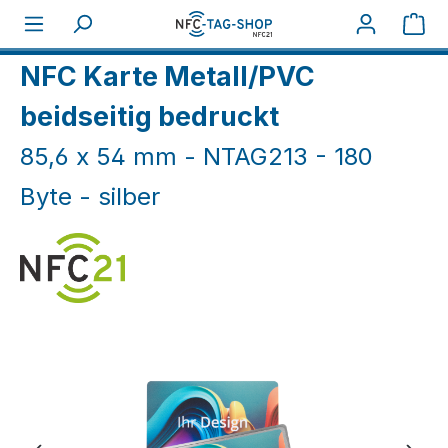
Zum Hauptinhalt springen
War
Home
NFC Karten
NFC Holz-/Metallkarten
NFC Karte Metall/PVC
beidseitig bedruckt
85,6 x 54 mm - NTAG213 - 180
Byte - silber
Bildergalerie überspringen