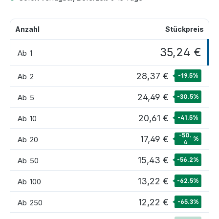
Anzahl
Stückpreis
35,24 €
Ab
1
28,37 €
Ab
2
-19.5
%
24,49 €
Ab
5
-30.5
%
20,61 €
Ab
10
-41.5
%
-50.
17,49 €
Ab
20
%
4
15,43 €
Ab
50
-56.2
%
13,22 €
Ab
100
-62.5
%
12,22 €
Ab
250
-65.3
%