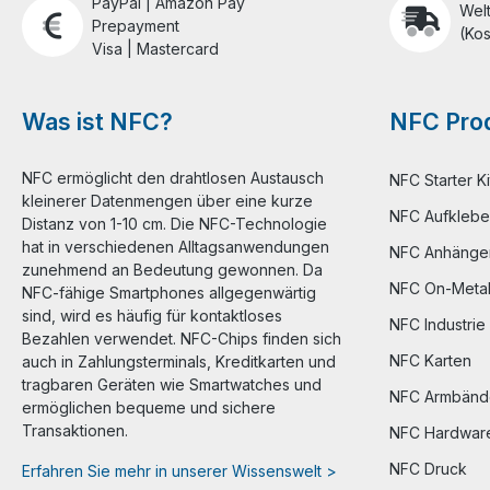
PayPal | Amazon Pay
Wel
Prepayment
(Kos
Visa | Mastercard
Was ist NFC?
NFC Prod
NFC ermöglicht den drahtlosen Austausch
NFC Starter Ki
kleinerer Datenmengen über eine kurze
NFC Aufklebe
Distanz von 1-10 cm. Die NFC-Technologie
hat in verschiedenen Alltagsanwendungen
NFC Anhänge
zunehmend an Bedeutung gewonnen. Da
NFC On-Meta
NFC-fähige Smartphones allgegenwärtig
sind, wird es häufig für kontaktloses
NFC Industrie
Bezahlen verwendet. NFC-Chips finden sich
NFC Karten
auch in Zahlungsterminals, Kreditkarten und
tragbaren Geräten wie Smartwatches und
NFC Armbänd
ermöglichen bequeme und sichere
Transaktionen.
NFC Hardwar
NFC Druck
Erfahren Sie mehr in unserer Wissenswelt >