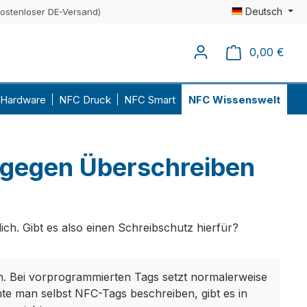
Deutsch
kostenloser DE-Versand)
0,00 €
Ware
Hardware
NFC Druck
NFC Smart
NFC Wissenswelt
 gegen Überschreiben
ch. Gibt es also einen Schreibschutz hierfür?
. Bei vorprogrammierten Tags setzt normalerweise
te man selbst NFC-Tags beschreiben, gibt es in