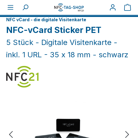
Zum Hauptinhalt springen
War
Home
NFC Smart
NFC vCard - die digitale Visitenkarte
NFC-vCard Sticker PET
5 Stück - Digitale Visitenkarte -
inkl. 1 URL - 35 x 18 mm - schwarz
Bildergalerie überspringen