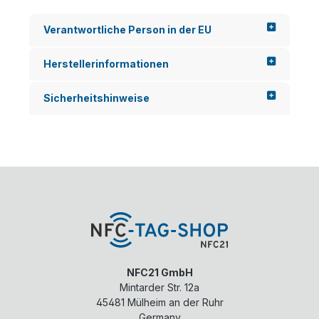
und
We
QR-
r
Verantwortliche Person in der EU
Co
ken
de
nt
sch
sie
Herstellerinformationen
affe
nic
n
ht -
Sicherheitshinweise
Sie
die
ein
gut
en
en
dire
alte
kte.
n
..
Pos
t
Its...
NFC21 GmbH
Mintarder Str. 12a
45481
Mülheim an der Ruhr
Germany