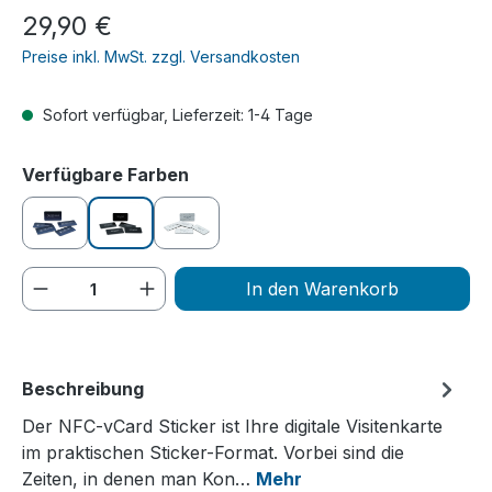
Regulärer Preis:
29,90 €
Preise inkl. MwSt. zzgl. Versandkosten
Sofort verfügbar, Lieferzeit: 1-4 Tage
auswählen
Verfügbare Farben
blau
schwarz
gold
Produkt Anzahl: Gib den gewünschten We
In den Warenkorb
Beschreibung
Der NFC-vCard Sticker ist Ihre digitale Visitenkarte
im praktischen Sticker-Format. Vorbei sind die
Zeiten, in denen man Kon…
Mehr