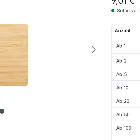
9,01 €
Sofort verf
Anzahl
Ab
1
Ab
2
Ab
5
Ab
10
Ab
20
Ab
50
Ab
100