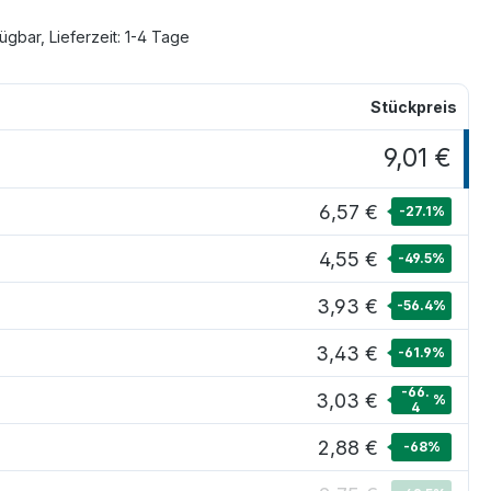
ügbar, Lieferzeit: 1-4 Tage
Stückpreis
9,01 €
6,57 €
-27.1
%
4,55 €
-49.5
%
3,93 €
-56.4
%
3,43 €
-61.9
%
-66.
3,03 €
%
4
2,88 €
-68
%