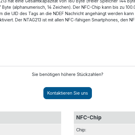
213 hat eine Gesamtkapazität von 180 Byte (freier Speicher 144 By
7 Byte (alphanumerisch, 14 Zeichen). Der NFC-Chip kann bis zu 100
dem die UID des Tags an die NDEF Nachricht angehängt werden kann 
ktiviert. Der NTAG213 ist mit allen NFC-fähigen Smartphones, den N
Sie benötigen höhere Stückzahlen?
Kontaktieren Sie uns
NFC-Chip
Chip
: