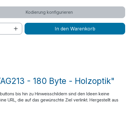
Kodierung konfigurieren
 Anzahl: Gib den gewünschten Wert ein 
In den Warenkorb
AG213 - 180 Byte - Holzoptik"
uttons bis hin zu Hinweisschildern sind den Ideen keine
ne URL, die auf das gewünschte Ziel verlinkt. Hergestellt aus