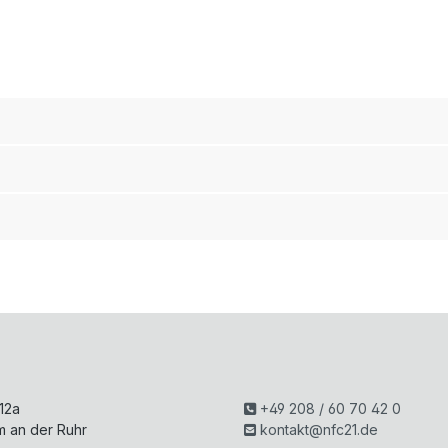
H
 12a
+49 208 / 60 70 42 0
m an der Ruhr
kontakt@nfc21.de