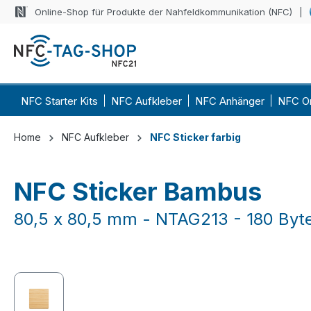
Online-Shop für Produkte der Nahfeldkommunikation (NFC)
 Hauptinhalt springen
Zur Suche springen
Zur Hauptnavigation springen
NFC Starter Kits
NFC Aufkleber
NFC Anhänger
NFC O
Home
NFC Aufkleber
NFC Sticker farbig
NFC Sticker Bambus
80,5 x 80,5 mm - NTAG213 - 180 Byte
Bildergalerie überspringen