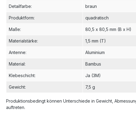
Detailfarbe
:
braun
Produktform
:
quadratisch
Maße
:
80,5 x 80,5 mm (B x H)
Materialstärke
:
1,5 mm (T)
Antenne
:
Aluminium
Material
:
Bambus
Klebeschicht
:
Ja (3M)
Gewicht
:
7,5 g
Produktionsbedingt können Unterschiede in Gewicht, Abmessung
auftreten.