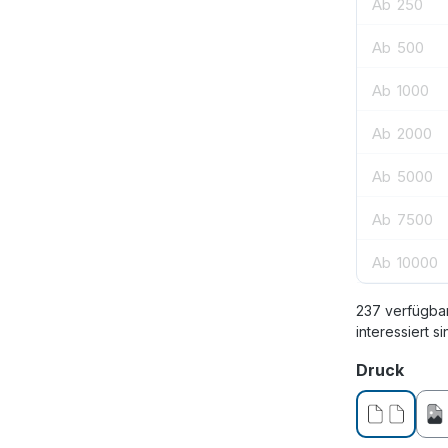
Ab
250
Ab
500
Ab
1000
Ab
2000
Ab
5000
Ab
7500
Ab
10000
237 verfügba
interessiert si
ausw
Druck
ohne Dru