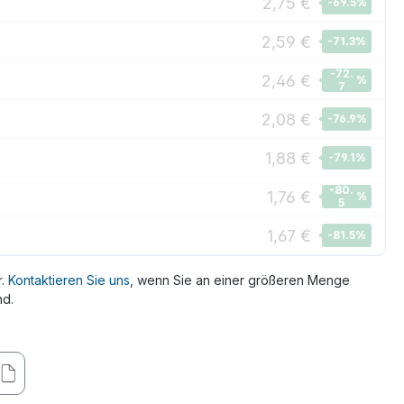
2,75 €
-69.5
%
2,59 €
-71.3
%
-72.
2,46 €
%
7
2,08 €
-76.9
%
1,88 €
-79.1
%
-80.
1,76 €
%
5
1,67 €
-81.5
%
r.
Kontaktieren Sie uns
, wenn Sie an einer größeren Menge
nd.
ählen
ck
einseitig bedruckt