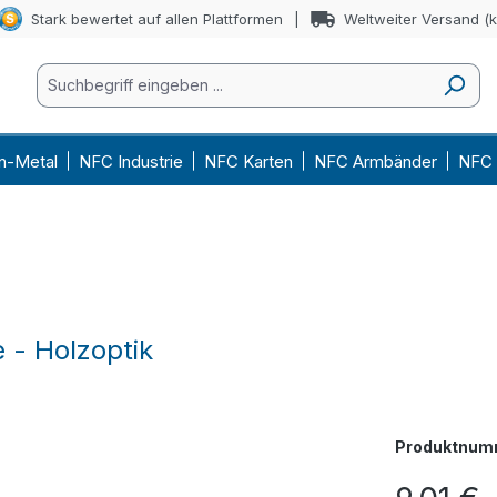
Stark bewertet auf allen Plattformen
Weltweiter Versand (
n-Metal
NFC Industrie
NFC Karten
NFC Armbänder
NFC 
 - Holzoptik
Produktnum