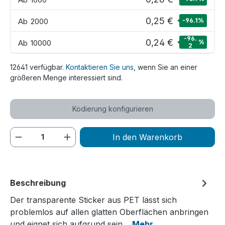
0,25 €
Ab
2000
-96.1
%
-96.
0,24 €
Ab
10000
%
2
12641 verfügbar.
Kontaktieren Sie uns
, wenn Sie an einer
größeren Menge interessiert sind.
Kodierung konfigurieren
Produkt Anzahl: Gib den gewünschten We
In den Warenkorb
Beschreibung
Der transparente Sticker aus PET lässt sich
problemlos auf allen glatten Oberflächen anbringen
und eignet sich aufgrund sein…
Mehr