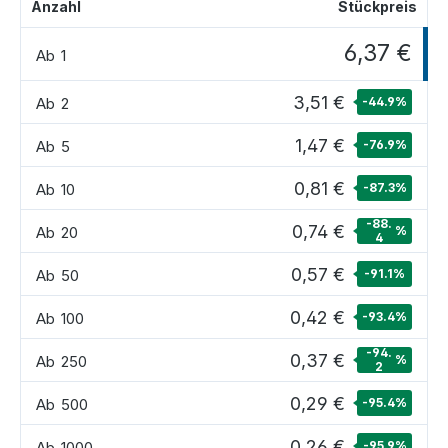
Anzahl
Stückpreis
6,37 €
Ab
1
3,51 €
Ab
2
-44.9
%
1,47 €
Ab
5
-76.9
%
0,81 €
Ab
10
-87.3
%
-88.
0,74 €
Ab
20
%
4
0,57 €
Ab
50
-91.1
%
0,42 €
Ab
100
-93.4
%
-94.
0,37 €
Ab
250
%
2
0,29 €
Ab
500
-95.4
%
0,26 €
Ab
1000
-95.9
%