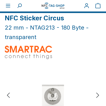
Zum Hauptinhalt springen
War
Home
NFC Aufkleber
NFC Sticker transparent
NFC Sticker Circus
22 mm - NTAG213 - 180 Byte -
transparent
Bildergalerie überspringen