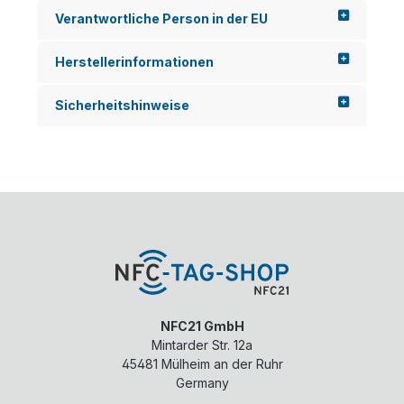
QR-
r
Verantwortliche Person in der EU
Co
ken
de
nt
sch
sie
Herstellerinformationen
affe
nic
n
ht -
Sicherheitshinweise
Sie
die
ein
gut
en
en
dire
alte
kte.
n
..
Pos
t
Its...
NFC21 GmbH
Mintarder Str. 12a
45481
Mülheim an der Ruhr
Germany