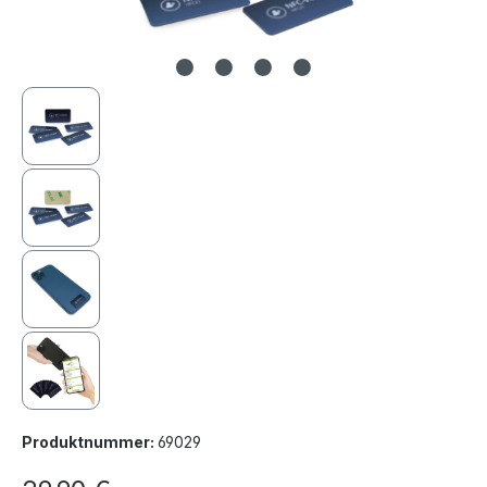
Produktnummer:
69029
Regulärer Preis: