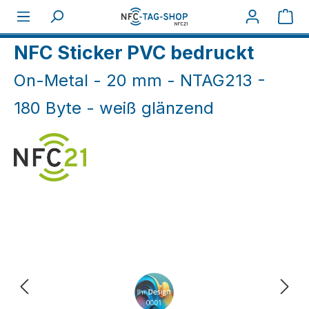
Zum Hauptinhalt springen
War
Home
NFC On-Metal
NFC Sticker On-Metal
NFC Sticker PVC bedruckt
On-Metal - 20 mm - NTAG213 -
180 Byte - weiß glänzend
Bildergalerie überspringen