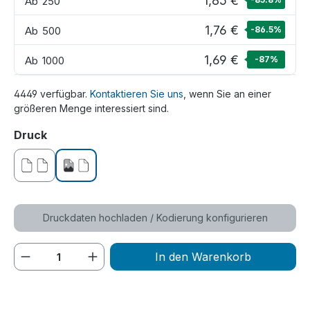
1,85 €
Ab
250
1,76 €
Ab
500
-86.5
%
1,69 €
Ab
1000
-87
%
4449 verfügbar.
Kontaktieren Sie uns
, wenn Sie an einer
größeren Menge interessiert sind.
auswählen
Druck
ohne Druck
einseitig bedruckt
Druckdaten hochladen / Kodierung konfigurieren
Produkt Anzahl: Gib den gewünschten We
In den Warenkorb