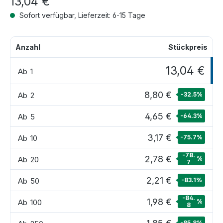
13,04 €
Sofort verfügbar, Lieferzeit: 6-15 Tage
Anzahl
Stückpreis
13,04 €
Ab
1
8,80 €
Ab
2
-32.5
%
4,65 €
Ab
5
-64.3
%
3,17 €
Ab
10
-75.7
%
-78.
2,78 €
Ab
20
%
7
2,21 €
Ab
50
-83.1
%
-84.
1,98 €
Ab
100
%
8
-85.8
%