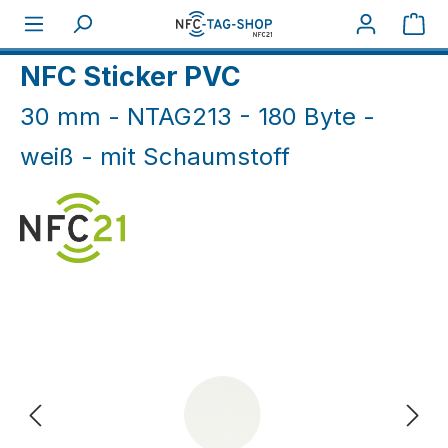
Zum Hauptinhalt springen
War
Home
NFC Aufkleber
NFC Sticker weiß & schwarz
NFC Sticker PVC
30 mm - NTAG213 - 180 Byte -
weiß - mit Schaumstoff
Bildergalerie überspringen