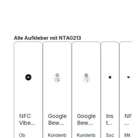
Produktgalerie überspringen
Alle Aufkleber mit NTAG213
NFC
Google
Google
Ins
NF
Vibes
Bewert
Bewert
ta
C
Schallp
ung
ung
gr
Lo
Ob
Kundenb
Kundenb
Soc
Mit
latte -
NFC
NFC
am
ve