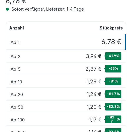
6,78 €
Sofort verfügbar, Lieferzeit: 1-4 Tage
Anzahl
Stückpreis
6,78 €
Ab
1
3,94 €
Ab
2
-41.9
%
2,37 €
Ab
5
-65
%
1,29 €
Ab
10
-81
%
1,24 €
Ab
20
-81.7
%
1,20 €
Ab
50
-82.3
%
-82.
1,17 €
Ab
100
%
7
-83.2
%