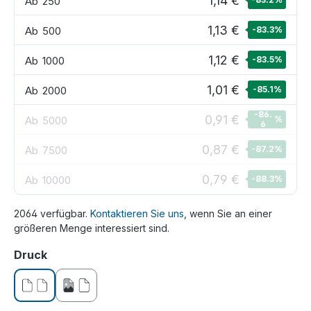
1,14 €
Ab
250
1,13 €
Ab
500
-83.3
%
1,12 €
Ab
1000
-83.5
%
1,01 €
Ab
2000
-85.1
%
-86.
0,91 €
Ab
5000
%
6
0,87 €
Ab
7500
-87.2
%
0,79 €
Ab
10000
-88.3
%
2064 verfügbar.
Kontaktieren Sie uns
, wenn Sie an einer
größeren Menge interessiert sind.
auswählen
Druck
ohne Druck
einseitig bedruckt