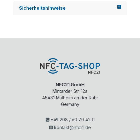
n
ht -
Sicherheitshinweise
Sie
die
ein
gut
en
en
dire
alte
kte.
n
..
Pos
t
Its...
NFC21 GmbH
Mintarder Str. 12a
45481
Mülheim an der Ruhr
Germany
+49 208 / 60 70 42 0
kontakt@nfc21.de