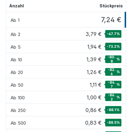
Anzahl
Stückpreis
7,24 €
Ab
1
3,79 €
Ab
2
-47.7
%
1,94 €
Ab
5
-73.2
%
-80.
1,39 €
Ab
10
%
8
-82.
1,26 €
Ab
20
%
6
-84.
1,11 €
Ab
50
%
7
-86.
1,00 €
Ab
100
%
2
0,86 €
Ab
250
-88.1
%
0,83 €
Ab
500
-88.5
%