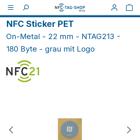
Zum Hauptinhalt springen
War
Home
NFC On-Metal
NFC Sticker On-Metal
NFC Sticker PET
On-Metal - 22 mm - NTAG213 -
180 Byte - grau mit Logo
Bildergalerie überspringen