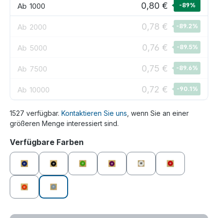
0,80 €
Ab
1000
-89
%
0,78 €
Ab
2000
-89.2
%
0,76 €
Ab
5000
-89.5
%
0,75 €
Ab
7500
-89.6
%
0,72 €
Ab
10000
-90.1
%
1527 verfügbar.
Kontaktieren Sie uns
, wenn Sie an einer
größeren Menge interessiert sind.
auswählen
Verfügbare Farben
blau
schwarz
grün
lila
weiß
rot
orange
grau