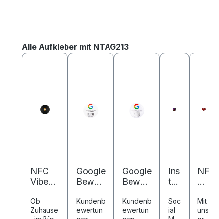
Produktgalerie überspringen
Alle Aufkleber mit NTAG213
NFC
Google
Google
Ins
NF
Vibes
Bewert
Bewert
ta
C
Schallp
ung
ung
gr
Lo
Ob
Kundenb
Kundenb
Soc
Mit
latte -
NFC
NFC
am
ve
Zuhause
ewertun
ewertun
ial
uns
Digital
Hinter
Sticker
Sti
He
, im Büro
gen
gen
Me
ere