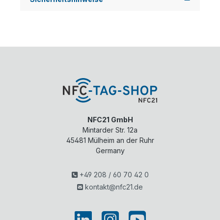
Sie
die
ein
gut
en
en
dire
alte
kte.
n
..
Pos
t
Its...
NFC21 GmbH
Mintarder Str. 12a
45481
Mülheim an der Ruhr
Germany
+49 208 / 60 70 42 0
kontakt@nfc21.de