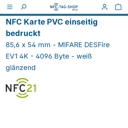
Zum Hauptinhalt springen
War
Home
NFC Karten
NFC Karten weiß & farbig
NFC Karte PVC einseitig
bedruckt
85,6 x 54 mm - MIFARE DESFire
EV1 4K - 4096 Byte - weiß
glänzend
Bildergalerie überspringen