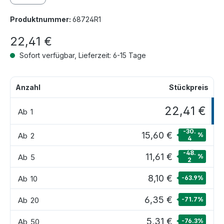
Produktnummer:
68724R1
22,41 €
Sofort verfügbar, Lieferzeit: 6-15 Tage
Anzahl
Stückpreis
22,41 €
Ab
1
-30.
15,60 €
Ab
2
%
4
-48.
11,61 €
Ab
5
%
2
8,10 €
Ab
10
-63.9
%
6,35 €
Ab
20
-71.7
%
5,31 €
Ab
50
-76.3
%