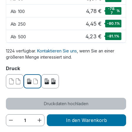
-78.
4,78 €
Ab
100
%
7
4,45 €
Ab
250
-80.1
%
4,23 €
Ab
500
-81.1
%
1224 verfügbar.
Kontaktieren Sie uns
, wenn Sie an einer
größeren Menge interessiert sind.
auswählen
Druck
ohne Druck
einseitig bedruckt
beidseitig bedruckt
Druckdaten hochladen
Produkt Anzahl: Gib den gewünschten We
In den Warenkorb