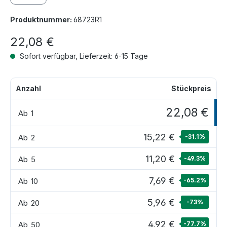
Produktnummer:
68723R1
22,08 €
Sofort verfügbar, Lieferzeit: 6-15 Tage
Anzahl
Stückpreis
22,08 €
Ab
1
15,22 €
Ab
2
-31.1
%
11,20 €
Ab
5
-49.3
%
7,69 €
Ab
10
-65.2
%
5,96 €
Ab
20
-73
%
4,92 €
Ab
50
-77.7
%