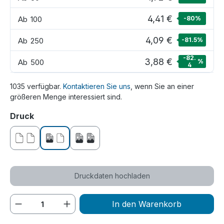
4,41 €
Ab
100
-80
%
4,09 €
Ab
250
-81.5
%
-82.
3,88 €
Ab
500
%
4
1035 verfügbar.
Kontaktieren Sie uns
, wenn Sie an einer
größeren Menge interessiert sind.
auswählen
Druck
ohne Druck
einseitig bedruckt
beidseitig bedruckt
Druckdaten hochladen
Produkt Anzahl: Gib den gewünschten We
In den Warenkorb