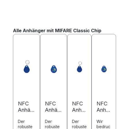
Produktgalerie überspringen
Alle Anhänger mit MIFARE Classic Chip
NFC
NFC
NFC
NFC
Anhän
Anhän
Anhä
Anhä
ger
ger
nger
nger
Der
Der
Der
Wir
ABS -
ABS -
ABS -
ABS -
robuste
robuste
robuste
bedruc
40 x
40 x
40 x
40 x