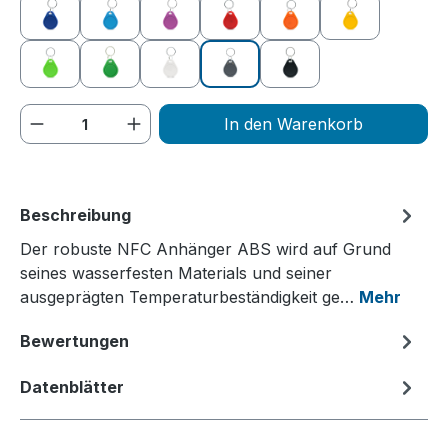
blau
hellblau
lila
rot
orange
gelb
grün
dunkelgrün
weiß
grau
schwarz
Produkt Anzahl: Gib den gewünschten We
In den Warenkorb
Beschreibung
Der robuste NFC Anhänger ABS wird auf Grund
seines wasserfesten Materials und seiner
ausgeprägten Temperaturbeständigkeit ge…
Mehr
Bewertungen
Datenblätter