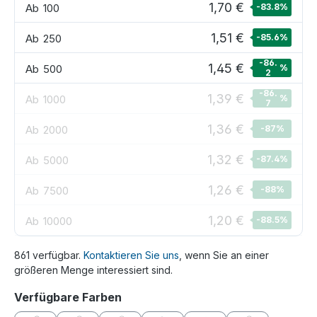
1,70 €
Ab
100
-83.8
%
1,51 €
Ab
250
-85.6
%
-86.
1,45 €
Ab
500
%
2
-86.
1,39 €
Ab
1000
%
7
1,36 €
Ab
2000
-87
%
1,32 €
Ab
5000
-87.4
%
1,26 €
Ab
7500
-88
%
1,20 €
Ab
10000
-88.5
%
861 verfügbar.
Kontaktieren Sie uns
, wenn Sie an einer
größeren Menge interessiert sind.
auswählen
Verfügbare Farben