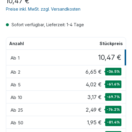
10,47 €
Preise inkl. MwSt. zzgl. Versandkosten
Sofort verfügbar, Lieferzeit: 1-4 Tage
Anzahl
Stückpreis
10,47 €
Ab
1
6,65 €
Ab
2
-36.5
%
4,02 €
Ab
5
-61.6
%
3,17 €
Ab
10
-69.7
%
2,49 €
Ab
25
-76.2
%
1,95 €
Ab
50
-81.4
%