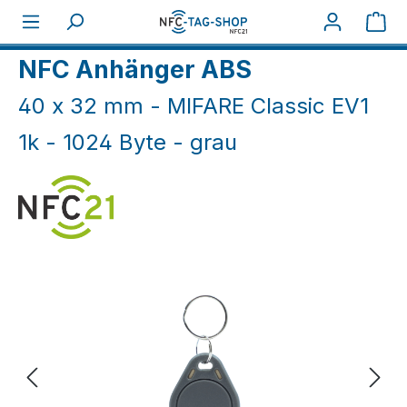
Zum Hauptinhalt springen
War
Home
NFC Anhänger
NFC Anhänger ABS
NFC Anhänger ABS
40 x 32 mm - MIFARE Classic EV1
1k - 1024 Byte - grau
Bildergalerie überspringen