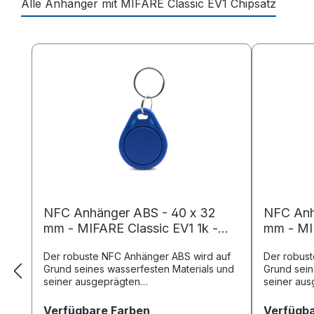
Alle Anhänger mit MIFARE Classic EV1 Chipsatz
Produktgalerie überspringen
NFC Anhänger ABS - 40 x 32
NFC Anh
mm - MIFARE Classic EV1 1k -
mm - MIF
1024 Byte - blau
1024 Byt
Der robuste NFC Anhänger ABS wird auf
Der robust
Grund seines wasserfesten Materials und
Grund sein
seiner ausgeprägten
seiner au
Temperaturbeständigkeit gerne im
Temperatur
industriellen Bereich eingesetzt, z. B. bei
industriell
auswählen
Verfügbare Farben
Verfügba