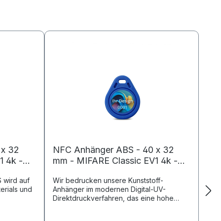
 x 32
NFC Anhänger ABS - 40 x 32
1 4k -
mm - MIFARE Classic EV1 4k -
4096 Byte - blau- bedruckt
 wird auf
Wir bedrucken unsere Kunststoff-
erials und
Anhänger im modernen Digital-UV-
Direktdruckverfahren, das eine hohe
e im
Auflösung, Farbgenauigkeit und
 z. B. bei
Haltbarkeit bietet. Dieser individuell