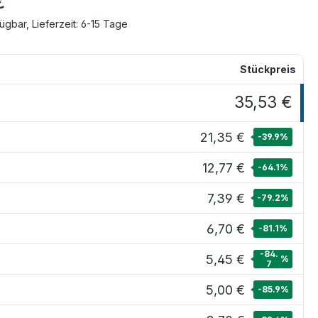
€
ügbar, Lieferzeit: 6-15 Tage
Stückpreis
35,53 €
21,35 €
-39.9
%
12,77 €
-64.1
%
7,39 €
-79.2
%
6,70 €
-81.1
%
-84.
5,45 €
%
7
5,00 €
-85.9
%