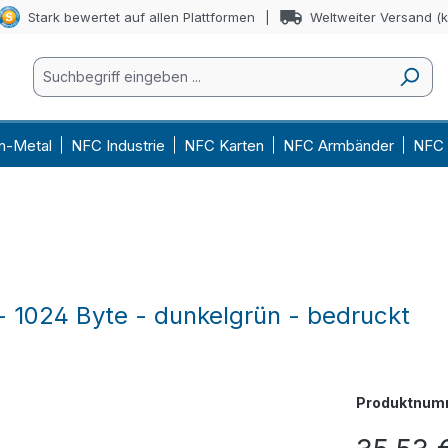
Stark bewertet auf allen Plattformen
Weltweiter Versand (
n-Metal
NFC Industrie
NFC Karten
NFC Armbänder
NFC 
- 1024 Byte - dunkelgrün - bedruckt
Produktnum