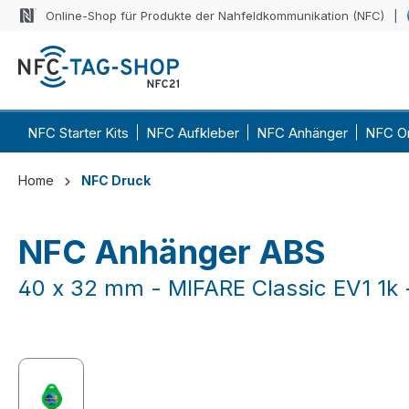
Online-Shop für Produkte der Nahfeldkommunikation (NFC)
 Hauptinhalt springen
Zur Suche springen
Zur Hauptnavigation springen
NFC Starter Kits
NFC Aufkleber
NFC Anhänger
NFC O
Home
NFC Druck
NFC Anhänger ABS
40 x 32 mm - MIFARE Classic EV1 1k 
Bildergalerie überspringen