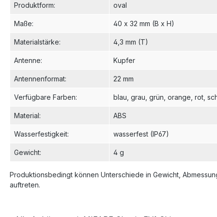
Produktform
:
oval
Maße
:
40 x 32 mm (B x H)
Materialstärke
:
4,3 mm (T)
Antenne
:
Kupfer
Antennenformat
:
22 mm
Verfügbare Farben
:
blau
, grau
, grün
, orange
, rot
, sc
Material
:
ABS
Wasserfestigkeit
:
wasserfest (IP67)
Gewicht
:
4 g
Produktionsbedingt können Unterschiede in Gewicht, Abmessung
auftreten.