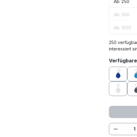
Ab
250
Ab
500
Ab
1000
250 verfügba
interessiert si
Verfügbare
blau
weiß
Produkt