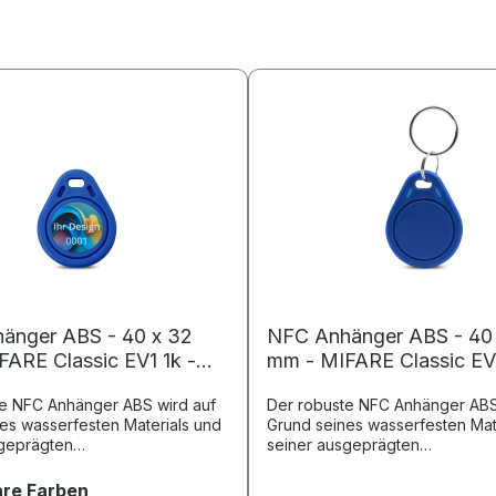
änger ABS - 40 x 32
NFC Anhänger ABS - 40
ARE Classic EV1 1k -
mm - MIFARE Classic EV
e - blau - bedruckt
4096 Byte - blau
e NFC Anhänger ABS wird auf
Der robuste NFC Anhänger ABS
es wasserfesten Materials und
Grund seines wasserfesten Mat
sgeprägten
seiner ausgeprägten
beständigkeit gerne im
Temperaturbeständigkeit gern
en Bereich eingesetzt, z. B. bei
industriellen Bereich eingesetzt,
auswählen
re Farben