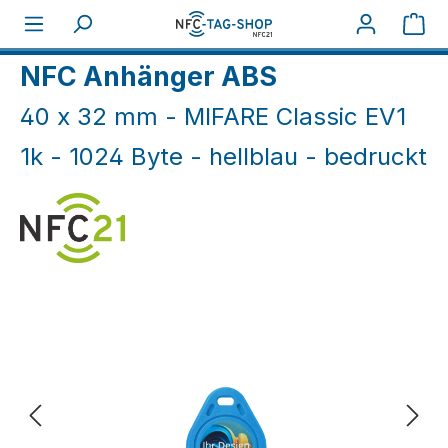
Zum Hauptinhalt springen
War
Home
NFC Druck
NFC Anhänger ABS
40 x 32 mm - MIFARE Classic EV1
1k - 1024 Byte - hellblau - bedruckt
Bildergalerie überspringen