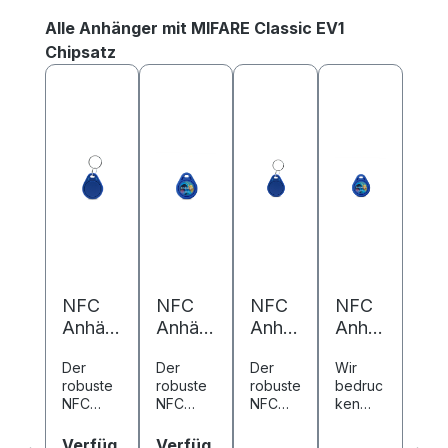
Produktgalerie überspringen
Alle Anhänger mit MIFARE Classic EV1
Chipsatz
NFC
NFC
NFC
NFC
Anhän
Anhän
Anhä
Anhä
ger
ger
nger
nger
Der
Der
Der
Wir
ABS -
ABS -
ABS -
ABS -
robuste
robuste
robuste
bedruc
40 x
40 x
40 x
40 x
NFC
NFC
NFC
ken
32 mm
32 mm
32
32
Anhänge
Anhänge
Anhäng
unsere
-
-
mm -
mm -
r ABS
r ABS
er ABS
Kunstst
Verfüg
Verfüg