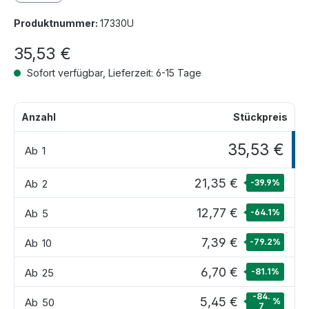
Produktnummer:
17330U
35,53 €
Sofort verfügbar, Lieferzeit: 6-15 Tage
Anzahl
Stückpreis
35,53 €
Ab
1
21,35 €
Ab
2
-39.9
%
12,77 €
Ab
5
-64.1
%
7,39 €
Ab
10
-79.2
%
6,70 €
Ab
25
-81.1
%
-84.
5,45 €
Ab
50
%
7