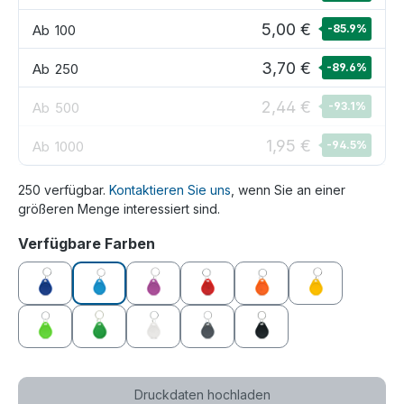
5,00 €
Ab
100
-85.9
%
3,70 €
Ab
250
-89.6
%
2,44 €
Ab
500
-93.1
%
1,95 €
Ab
1000
-94.5
%
250 verfügbar.
Kontaktieren Sie uns
, wenn Sie an einer
größeren Menge interessiert sind.
auswählen
Verfügbare Farben
blau
hellblau
lila
rot
orange
gelb
grün
dunkelgrün
weiß
grau
schwarz
Druckdaten hochladen