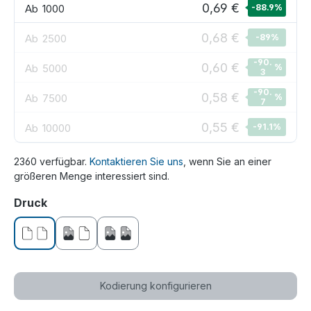
0,69 €
Ab
1000
-88.9
%
0,68 €
Ab
2500
-89
%
-90.
0,60 €
Ab
5000
%
3
-90.
0,58 €
Ab
7500
%
7
0,55 €
Ab
10000
-91.1
%
2360 verfügbar.
Kontaktieren Sie uns
, wenn Sie an einer
größeren Menge interessiert sind.
auswählen
Druck
ohne Druck
einseitig bedruckt
beidseitig bedruckt
Kodierung konfigurieren