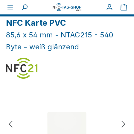
Zum Hauptinhalt springen
War
Home
NFC Karten
NFC Karten weiß & farbig
NFC Karte PVC
85,6 x 54 mm - NTAG215 - 540
Byte - weiß glänzend
Bildergalerie überspringen