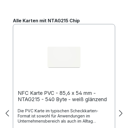
Produktgalerie überspringen
Alle Karten mit NTAG215 Chip
NFC Karte PVC - 85,6 x 54 mm -
NTAG215 - 540 Byte - weiß glänzend
Die PVC Karte im typischen Scheckkarten-
Format ist sowohl für Anwendungen im
Unternehmensbereich als auch im Alltag
einsetzbar. Dank des NTAG215 Chipsatz ist das