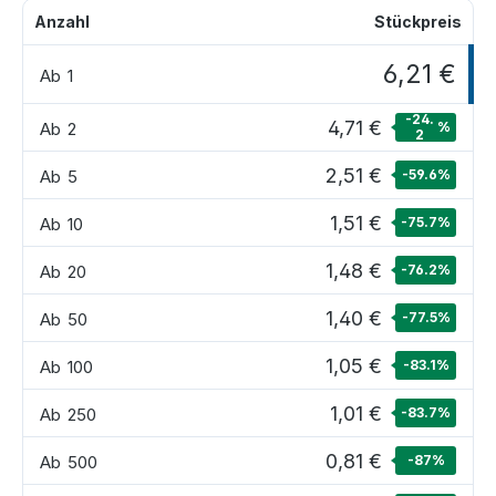
Anzahl
Stückpreis
6,21 €
Ab
1
-24.
4,71 €
Ab
2
%
2
2,51 €
Ab
5
-59.6
%
1,51 €
Ab
10
-75.7
%
1,48 €
Ab
20
-76.2
%
1,40 €
Ab
50
-77.5
%
1,05 €
Ab
100
-83.1
%
1,01 €
Ab
250
-83.7
%
0,81 €
Ab
500
-87
%