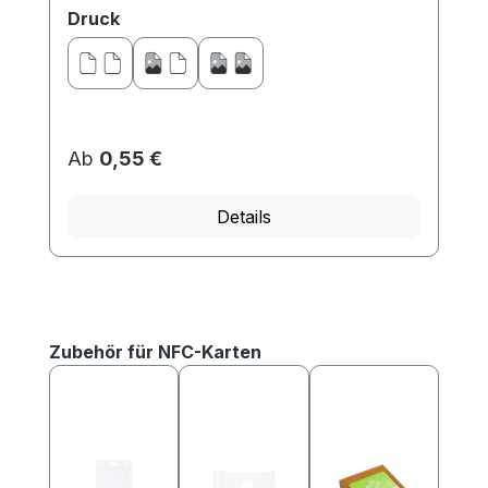
Produkt beispielsw...
auswählen
Druck
Ab
0,55 €
Details
Produktgalerie überspringen
Zubehör für NFC-Karten