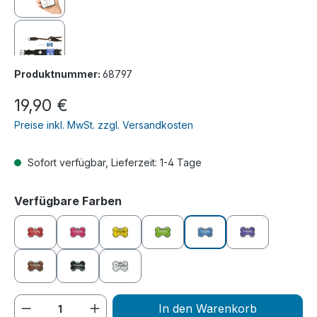
Produktnummer:
68797
Regulärer Preis:
19,90 €
Preise inkl. MwSt. zzgl. Versandkosten
Sofort verfügbar, Lieferzeit: 1-4 Tage
auswählen
Verfügbare Farben
rot
pink
gelb
grün
blau
lila
braun
schwarz
weiß
Produkt Anzahl: Gib den gewünschten We
In den Warenkorb