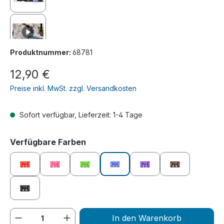
Produktnummer:
68781
Regulärer Preis:
12,90 €
Preise inkl. MwSt. zzgl. Versandkosten
Sofort verfügbar, Lieferzeit: 1-4 Tage
auswählen
Verfügbare Farben
rot
pink
grün
blau
lila
braun
schwarz
Produkt Anzahl: Gib den gewünschten We
In den Warenkorb