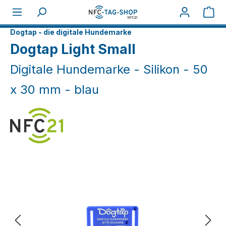
Zum Hauptinhalt springen
War
Home
NFC Smart
Dogtap - die digitale Hundemarke
Dogtap Light Small
Digitale Hundemarke - Silikon - 50
x 30 mm - blau
Bildergalerie überspringen