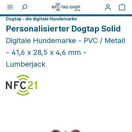
Zum Hauptinhalt springen
War
Home
NFC Smart
Dogtap - die digitale Hundemarke
Personalisierter Dogtap Solid
Digitale Hundemarke - PVC / Metall
- 41,6 x 28,5 x 4,6 mm -
Lumberjack
Bildergalerie überspringen