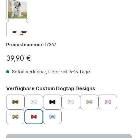
Produktnummer:
17367
Regulärer Preis:
39,90 €
Sofort verfügbar, Lieferzeit: 6-15 Tage
auswählen
Verfügbare Custom Dogtap Designs
Adventure
Chill Out
Eclipse
Fairytale
Forest Glade
Funky Pink
Happy Vibes
Lumberjack
Oceanside